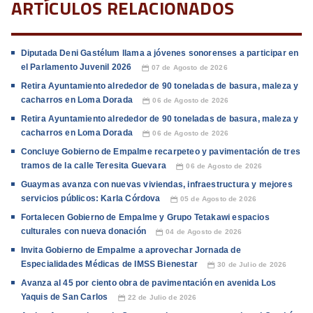
ARTÍCULOS RELACIONADOS
Diputada Deni Gastélum llama a jóvenes sonorenses a participar en
el Parlamento Juvenil 2026
07 de Agosto de 2026
📅
Retira Ayuntamiento alrededor de 90 toneladas de basura, maleza y
cacharros en Loma Dorada
06 de Agosto de 2026
📅
Retira Ayuntamiento alrededor de 90 toneladas de basura, maleza y
cacharros en Loma Dorada
06 de Agosto de 2026
📅
Concluye Gobierno de Empalme recarpeteo y pavimentación de tres
tramos de la calle Teresita Guevara
06 de Agosto de 2026
📅
Guaymas avanza con nuevas viviendas, infraestructura y mejores
servicios públicos: Karla Córdova
05 de Agosto de 2026
📅
Fortalecen Gobierno de Empalme y Grupo Tetakawi espacios
culturales con nueva donación
04 de Agosto de 2026
📅
Invita Gobierno de Empalme a aprovechar Jornada de
Especialidades Médicas de IMSS Bienestar
30 de Julio de 2026
📅
Avanza al 45 por ciento obra de pavimentación en avenida Los
Yaquis de San Carlos
22 de Julio de 2026
📅