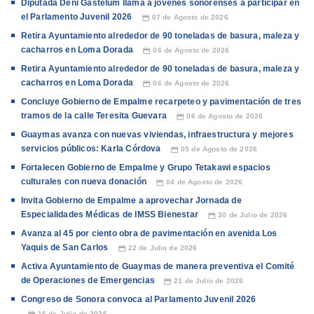
Diputada Deni Gastélum llama a jóvenes sonorenses a participar en
el Parlamento Juvenil 2026
07 de Agosto de 2026
📅
Retira Ayuntamiento alrededor de 90 toneladas de basura, maleza y
cacharros en Loma Dorada
06 de Agosto de 2026
📅
Retira Ayuntamiento alrededor de 90 toneladas de basura, maleza y
cacharros en Loma Dorada
06 de Agosto de 2026
📅
Concluye Gobierno de Empalme recarpeteo y pavimentación de tres
tramos de la calle Teresita Guevara
06 de Agosto de 2026
📅
Guaymas avanza con nuevas viviendas, infraestructura y mejores
servicios públicos: Karla Córdova
05 de Agosto de 2026
📅
Fortalecen Gobierno de Empalme y Grupo Tetakawi espacios
culturales con nueva donación
04 de Agosto de 2026
📅
Invita Gobierno de Empalme a aprovechar Jornada de
Especialidades Médicas de IMSS Bienestar
30 de Julio de 2026
📅
Avanza al 45 por ciento obra de pavimentación en avenida Los
Yaquis de San Carlos
22 de Julio de 2026
📅
Activa Ayuntamiento de Guaymas de manera preventiva el Comité
de Operaciones de Emergencias
21 de Julio de 2026
📅
Congreso de Sonora convoca al Parlamento Juvenil 2026
16 de Julio de 2026