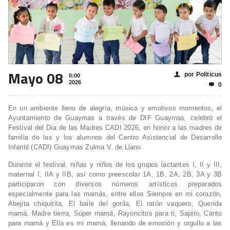
Mayo 08
por Politicus
👤
0:00
2026
0

En un ambiente lleno de alegría, música y emotivos momentos, el
Ayuntamiento de Guaymas a través de DIF Guaymas, celebró el
Festival del Día de las Madres CADI 2026, en honor a las madres de
familia de las y los alumnos del Centro Asistencial de Desarrollo
Infantil (CADI) Guaymas Zulma V. de Llano.
Durante el festival, niñas y niños de los grupos lactantes I, II y III,
maternal I, IIA y IIB, así como preescolar 1A, 1B, 2A, 2B, 3A y 3B
participaron con diversos números artísticos preparados
especialmente para las mamás, entre ellos Siempre en mi corazón,
Abejita chiquitita, El baile del gorila, El ratón vaquero, Querida
mamá, Madre tierra, Súper mamá, Rayoncitos para ti, Sapito, Canto
para mamá y Ella es mi mamá, llenando de emoción y orgullo a las