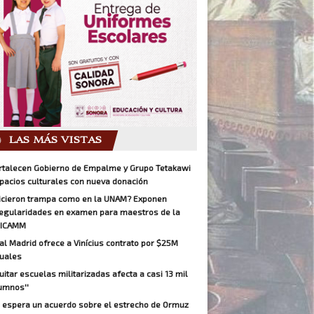
LAS MÁS VISTAS
rtalecen Gobierno de Empalme y Grupo Tetakawi
pacios culturales con nueva donación
icieron trampa como en la UNAM? Exponen
regularidades en examen para maestros de la
ICAMM
al Madrid ofrece a Vinícius contrato por $25M
uales
Quitar escuelas militarizadas afecta a casi 13 mil
umnos''
 espera un acuerdo sobre el estrecho de Ormuz