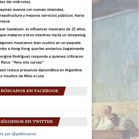
tes del miércoles
aymas avanza con nuevas viviendas,
fraestructura y mejores servicios públicos: Karla
rdova
sar Gastelum, el influencer mexicano de 25 años
 que mataron a tiros mientras hacía un streaming
agones mexicanos iban ocultos en un paquete
mbo a Hong Kong querían enviarlos ilegalmente
orgina Rodríguez responde a quienes criticaron
 físico: ''Amo mis curvas''
asil reduce presencia diplomática en Argentina
as insultos de Milei a Lula
BÚSCANOS EN FACEBOOK
SÍGUENOS EN TWITTER
ts por @politicusmx