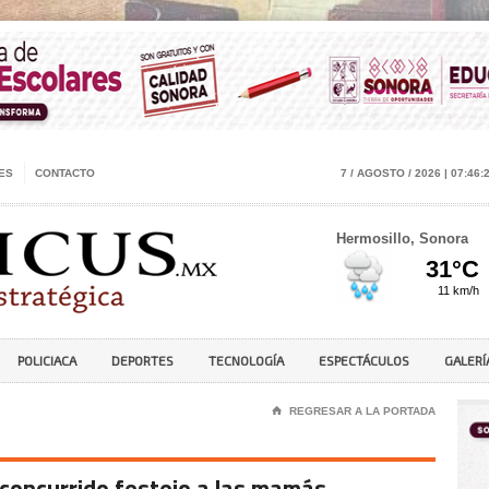
ES
CONTACTO
7 / AGOSTO / 2026 | 07:46:
Hermosillo, Sonora
POLICIACA
DEPORTES
TECNOLOGÍA
ESPECTÁCULOS
GALERÍ
⌂
REGRESAR A LA PORTADA
concurrido festejo a las mamás