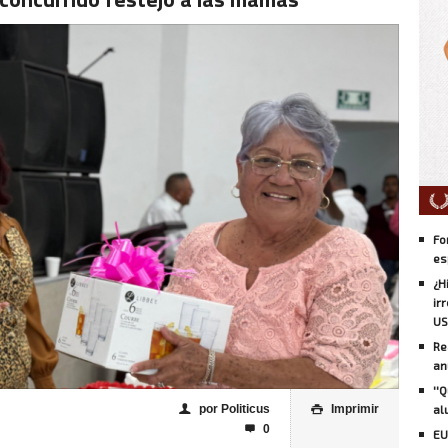
Fo
es
¿H
ir
US
Re
an
''
por Politicus
Imprimir
al
👤

0

EU