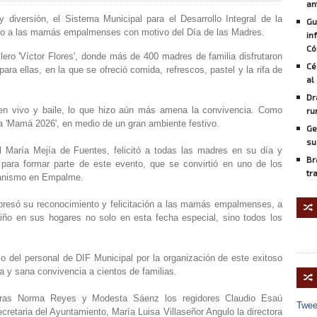
an
 diversión, el Sistema Municipal para el Desarrollo Integral de la
Gu
ejo a las mamás empalmenses con motivo del Día de las Madres.
in
Có
ilero 'Víctor Flores', donde más de 400 madres de familia disfrutaron
Cé
ra ellas, en la que se ofreció comida, refrescos, pastel y la rifa de
al
Dr
 en vivo y baile, lo que hizo aún más amena la convivencia. Como
ru
la 'Mamá 2026', en medio de un gran ambiente festivo.
Ge
su
l María Mejía de Fuentes, felicitó a todas las madres en su día y
Br
n para formar parte de este evento, que se convirtió en uno de los
tr
rganismo en Empalme.
expresó su reconocimiento y felicitación a las mamás empalmenses, a
🔀
riño en sus hogares no solo en esta fecha especial, sino todos los
 del personal de DIF Municipal por la organización de este exitoso
a y sana convivencia a cientos de familias.
🔀
doras Norma Reyes y Modesta Sáenz los regidores Claudio Esaú
Twee
cretaria del Ayuntamiento, María Luisa Villaseñor Angulo la directora