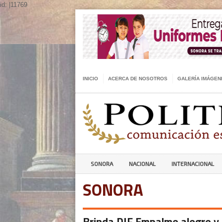
id: |11769
INICIO
ACERCA DE NOSOTROS
GALERÍA IMÁGEN
SONORA
NACIONAL
INTERNACIONAL
SONORA
Brinda DIF Empalme alegre y 