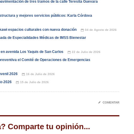
vimentación de tres tramos de la calle Teresita Guevara
tructura y mejores servicios públicos: Karla Córdova
kawi espacios culturales con nueva donación
04 de Agosto de 2026
📅
nada de Especialidades Médicas de IMSS Bienestar
 en avenida Los Yaquis de San Carlos
22 de Julio de 2026
📅
reventiva el Comité de Operaciones de Emergencias
venil 2026
16 de Julio de 2026
📅
jo 2026
15 de Julio de 2026
📅
✎
COMENTAR
a? Comparte tu opinión...