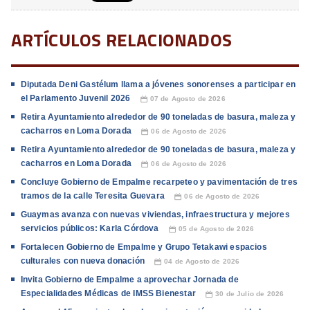
ARTÍCULOS RELACIONADOS
Diputada Deni Gastélum llama a jóvenes sonorenses a participar en
el Parlamento Juvenil 2026
07 de Agosto de 2026
📅
Retira Ayuntamiento alrededor de 90 toneladas de basura, maleza y
cacharros en Loma Dorada
06 de Agosto de 2026
📅
Retira Ayuntamiento alrededor de 90 toneladas de basura, maleza y
cacharros en Loma Dorada
06 de Agosto de 2026
📅
Concluye Gobierno de Empalme recarpeteo y pavimentación de tres
tramos de la calle Teresita Guevara
06 de Agosto de 2026
📅
Guaymas avanza con nuevas viviendas, infraestructura y mejores
servicios públicos: Karla Córdova
05 de Agosto de 2026
📅
Fortalecen Gobierno de Empalme y Grupo Tetakawi espacios
culturales con nueva donación
04 de Agosto de 2026
📅
Invita Gobierno de Empalme a aprovechar Jornada de
Especialidades Médicas de IMSS Bienestar
30 de Julio de 2026
📅