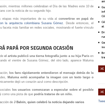
an
ión, mientras millones celebraban el Día de las Madres este 10 de
Gu
ans con la noticia de su segundo hijo.
in
Có
as etapas más importantes de su vida al
convertirse en papá de
Cé
 con la arquitecta colombiana Susana Gómez.
Desde entonces, el
al
faceta más familiar en redes sociales, mostrando el fuerte vínculo
Dr
ru
Ge
RÁ PAPÁ POR SEGUNDA OCASIÓN
su
Br
nde
el artista publicó una tierna fotografía junto a su hija Paris
en
tr
sando el vientre de Susana Gómez, del otro lado, aparece Maluma
🔀
ación,
los fans rápidamente entendieron el mensaje detrás de la
ades,
Maluma evitó acompañar la imagen con un texto largo o
únicamente dejó un corazón azul como descripción.
sociales
los usuarios comenzaran a especular sobre el posible
🔀
oji como una pista de que
podría tratarse de un niño.
Twee
eacción de
J Balvin, quien celebró la noticia dejando varios