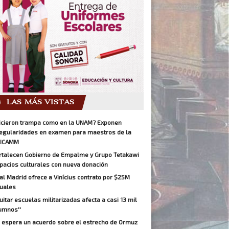
LAS MÁS VISTAS
icieron trampa como en la UNAM? Exponen
regularidades en examen para maestros de la
ICAMM
rtalecen Gobierno de Empalme y Grupo Tetakawi
pacios culturales con nueva donación
al Madrid ofrece a Vinícius contrato por $25M
uales
Quitar escuelas militarizadas afecta a casi 13 mil
umnos''
 espera un acuerdo sobre el estrecho de Ormuz