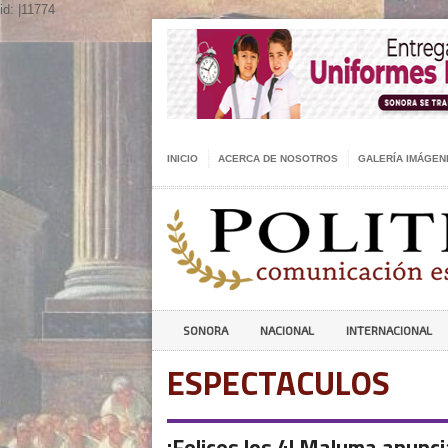
id: |11774
INICIO
ACERCA DE NOSOTROS
GALERÍA IMÁGEN
SONORA
NACIONAL
INTERNACIONAL
ESPECTACULOS
¡Felices los 4! Maluma anunc