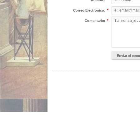
*
Nombre:
*
Correo Electrónico:
*
Comentario:
INICIO
ACERCA DE NOSOTROS
GALERÍA IMÁGEN
© 2014 Copyright
Politicus.mx