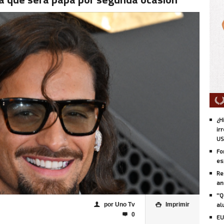
¿H
ir
US
Fo
es
Re
an
''
por Uno Tv
Imprimir
al
👤

0

EU