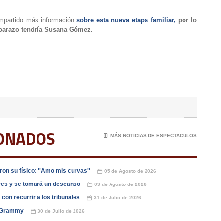
ompartido más información
sobre esta nueva etapa familiar,
por lo
barazo tendría Susana Gómez.
IONADOS
📄
MÁS NOTICIAS DE ESPECTACULOS
on su físico: ''Amo mis curvas''
05 de Agosto de 2026
📅
dres y se tomará un descanso
03 de Agosto de 2026
📅
con recurrir a los tribunales
31 de Julio de 2026
📅
os Grammy
30 de Julio de 2026
📅