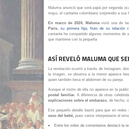
Maluma anunció que será papá por segunda ocas
mayo, el cantante colombiano sorprendio a sus f
En marzo de 2024, Maluma
vivió una de l
Paris,
su primera hija, fruto de su relación
cantante ha compartido algunos momentos de su 
que mantiene con la pequeña
ASÍ REVELÓ MALUMA QUE SE
La revelación ocurrió a través de Instagram, do
la imagen, se observa a la menor aparece be
quien también besa el abdomen de su pareja.
Aunque el rostro de ella no aparece en la public
postal familiar.
A diferencia de otras celebrid
explicaciones sobre el embarazo
, de hecho, 
Ese pequeño detalle bastó para que en redes 
sexo del bebé,
pues varios interpretaron el em
Entre los miles de comentarios destacó la r