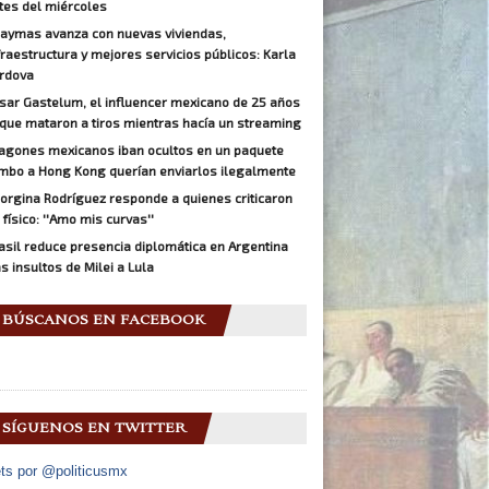
tes del miércoles
aymas avanza con nuevas viviendas,
fraestructura y mejores servicios públicos: Karla
rdova
sar Gastelum, el influencer mexicano de 25 años
 que mataron a tiros mientras hacía un streaming
agones mexicanos iban ocultos en un paquete
mbo a Hong Kong querían enviarlos ilegalmente
orgina Rodríguez responde a quienes criticaron
 físico: ''Amo mis curvas''
asil reduce presencia diplomática en Argentina
as insultos de Milei a Lula
BÚSCANOS EN FACEBOOK
SÍGUENOS EN TWITTER
ts por @politicusmx