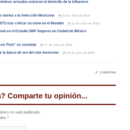
ombres armados entraron al domicilio de la influencer
as burlas a la Selección Mexicana
23 de Julio de 2026
📅
TS tras criticar su show en el Mundial
21 de Julio de 2026
📅
how en el Estadio GNP Seguros en Ciudad de México
ssic Park'' es revelada
17 de Julio de 2026
📅
de la época de oro del cine mexicano
15 de Julio de 2026
📅
✎
COMENTAR
a? Comparte tu opinión...
rónico no será publicado.
idos
*