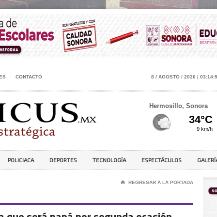
ES
CONTACTO
8 / AGOSTO / 2026 | 03:15:
Hermosillo, Sonora
POLICIACA
DEPORTES
TECNOLOGÍA
ESPECTÁCULOS
GALERÍ
⌂
REGRESAR A LA PORTADA
ia que será papá por segunda ocasión