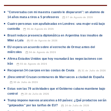
''Conversaba con mi maestra cuando le dispararon'': un alumno de
14 años mata a tiros a 5 profesores
07 de Agosto de 2026
📅
Cuatro personas son apuñaleadas en Londres: una mujer está bajo
custodia
06 de Agosto de 2026
📅
Brasil reduce presencia diplomática en Argentina tras insultos de
Milei a Lula
05 de Agosto de 2026
📅
EU espera un acuerdo sobre el estrecho de Ormuz antes del
miércoles
04 de Agosto de 2026
📅
Afirma Estados Unidos que hoy reanudará las negociaciones con
Irán
03 de Agosto de 2026
📅
Recuperan 34 cuerpos en las costas de Ceuta
31 de Julio de 2026
📅
¡Descontrol! Cruzan centenares de Marruecos a ciudad de España
30 de Julio de 2026
📅
Estas son las 79 actividades que el Gobierno cubano mantiene bajo
control
29 de Julio de 2026
📅
Trump impone nuevos aranceles a 60 países: ¿Qué productos serán
''golpeados'' por las tarifas de EU?
24 de Julio de 2026
📅