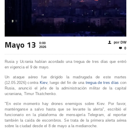
Mayo 13
por DW
👤
0:00
2026
0

Rusia y Ucrania habían acordado una tregua de tres días que entró
en vigencia el 9 de mayo.
Un ataque aéreo fue dirigido la madrugada de este martes
(12.05.2026) contra
Kiev
, luego del fin de una
tregua de tres días
con
Rusia, anunció el jefe de la administración militar de la capital
ucraniana, Timur Tkatchenko.
"En este momento hay drones enemigos sobre Kiev. Por favor,
manténganse a salvo hasta que se levante la alerta", escribió el
funcionario en la plataforma de mensajería Telegram, al reportar
también la caída de escombros. Se trata de la primera alerta aérea
sobre la ciudad desde el 8 de mayo a la medianoche.