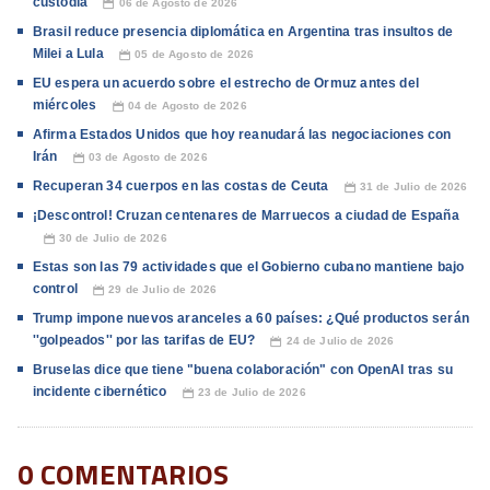
custodia
06 de Agosto de 2026
📅
Brasil reduce presencia diplomática en Argentina tras insultos de
Milei a Lula
05 de Agosto de 2026
📅
EU espera un acuerdo sobre el estrecho de Ormuz antes del
miércoles
04 de Agosto de 2026
📅
Afirma Estados Unidos que hoy reanudará las negociaciones con
Irán
03 de Agosto de 2026
📅
Recuperan 34 cuerpos en las costas de Ceuta
31 de Julio de 2026
📅
¡Descontrol! Cruzan centenares de Marruecos a ciudad de España
30 de Julio de 2026
📅
Estas son las 79 actividades que el Gobierno cubano mantiene bajo
control
29 de Julio de 2026
📅
Trump impone nuevos aranceles a 60 países: ¿Qué productos serán
''golpeados'' por las tarifas de EU?
24 de Julio de 2026
📅
Bruselas dice que tiene "buena colaboración" con OpenAI tras su
incidente cibernético
23 de Julio de 2026
📅
0 COMENTARIOS