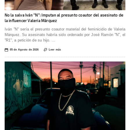
No la salva Iván ''N'': Imputan al presunto coautor del asesinato de
la influencer Valeria Márquez
Iván ''N'' sería el presunto coautor material del feminicidio de Valeria
Márquez. Su asesinato habría sido ordenado por José Ramón ''N'', el
''R1'', a petición de su hijo. ...
📅

05 de Agosto de 2026
Leer más