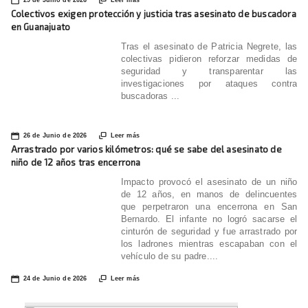
📅

29 de Junio de 2026
Leer más
Colectivos exigen protección y justicia tras asesinato de buscadora
en Guanajuato
Tras el asesinato de Patricia Negrete, las
colectivas pidieron reforzar medidas de
seguridad y transparentar las
investigaciones por ataques contra
buscadoras ...
📅

26 de Junio de 2026
Leer más
Arrastrado por varios kilómetros: qué se sabe del asesinato de
niño de 12 años tras encerrona
Impacto provocó el asesinato de un niño
de 12 años, en manos de delincuentes
que perpetraron una encerrona en San
Bernardo. El infante no logró sacarse el
cinturón de seguridad y fue arrastrado por
los ladrones mientras escapaban con el
vehículo de su padre....
📅

24 de Junio de 2026
Leer más