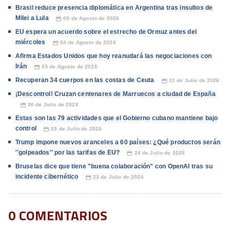
Brasil reduce presencia diplomática en Argentina tras insultos de
Milei a Lula
05 de Agosto de 2026
📅
EU espera un acuerdo sobre el estrecho de Ormuz antes del
miércoles
04 de Agosto de 2026
📅
Afirma Estados Unidos que hoy reanudará las negociaciones con
Irán
03 de Agosto de 2026
📅
Recuperan 34 cuerpos en las costas de Ceuta
31 de Julio de 2026
📅
¡Descontrol! Cruzan centenares de Marruecos a ciudad de España
30 de Julio de 2026
📅
Estas son las 79 actividades que el Gobierno cubano mantiene bajo
control
29 de Julio de 2026
📅
Trump impone nuevos aranceles a 60 países: ¿Qué productos serán
''golpeados'' por las tarifas de EU?
24 de Julio de 2026
📅
Bruselas dice que tiene "buena colaboración" con OpenAI tras su
incidente cibernético
23 de Julio de 2026
📅
0 COMENTARIOS