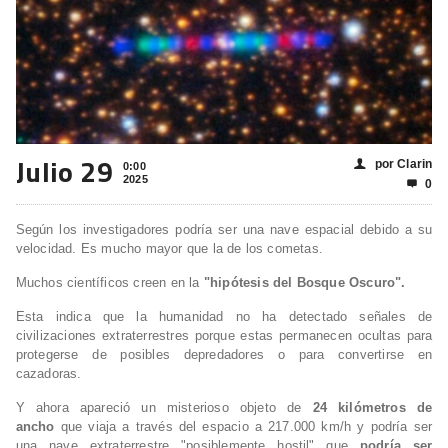
Julio 29
por Clarin
👤
0:00
2025
0

Según los investigadores podría ser una nave espacial debido a su
velocidad. Es mucho mayor que la de los cometas.
Muchos científicos creen en la
"hipótesis del Bosque Oscuro".
Esta indica que la humanidad no ha detectado señales de
civilizaciones extraterrestres porque estas permanecen ocultas para
protegerse de posibles depredadores o para convertirse en
cazadoras.
Y ahora apareció un misterioso objeto de
24 kilómetros de
ancho
que viaja a través del espacio a 217.000 km/h y podría ser
una nave extraterrestre "posiblemente hostil" que
podría ser