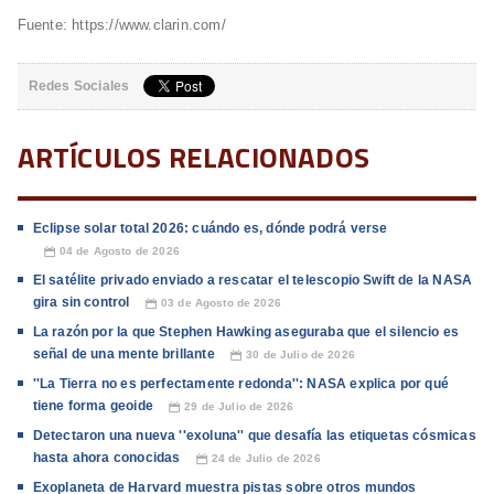
Fuente: https://www.clarin.com/
Redes Sociales
ARTÍCULOS RELACIONADOS
Eclipse solar total 2026: cuándo es, dónde podrá verse
04 de Agosto de 2026
📅
El satélite privado enviado a rescatar el telescopio Swift de la NASA
gira sin control
03 de Agosto de 2026
📅
La razón por la que Stephen Hawking aseguraba que el silencio es
señal de una mente brillante
30 de Julio de 2026
📅
''La Tierra no es perfectamente redonda'': NASA explica por qué
tiene forma geoide
29 de Julio de 2026
📅
Detectaron una nueva ''exoluna'' que desafía las etiquetas cósmicas
hasta ahora conocidas
24 de Julio de 2026
📅
Exoplaneta de Harvard muestra pistas sobre otros mundos