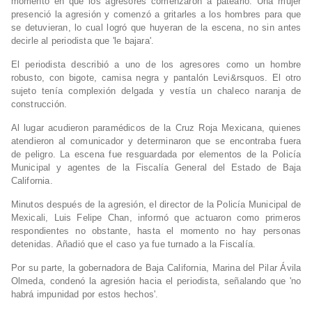
momento en que los agresores comenzaron a patearlo. Una mujer
presenció la agresión y comenzó a gritarles a los hombres para que
se detuvieran, lo cual logró que huyeran de la escena, no sin antes
decirle al periodista que 'le bajara'.
El periodista describió a uno de los agresores como un hombre
robusto, con bigote, camisa negra y pantalón Levi&rsquos. El otro
sujeto tenía complexión delgada y vestía un chaleco naranja de
construcción.
Al lugar acudieron paramédicos de la Cruz Roja Mexicana, quienes
atendieron al comunicador y determinaron que se encontraba fuera
de peligro. La escena fue resguardada por elementos de la Policía
Municipal y agentes de la Fiscalía General del Estado de Baja
California.
Minutos después de la agresión, el director de la Policía Municipal de
Mexicali, Luis Felipe Chan, informó que actuaron como primeros
respondientes no obstante, hasta el momento no hay personas
detenidas. Añadió que el caso ya fue turnado a la Fiscalía.
Por su parte, la gobernadora de Baja California, Marina del Pilar Ávila
Olmeda, condenó la agresión hacia el periodista, señalando que 'no
habrá impunidad por estos hechos'.