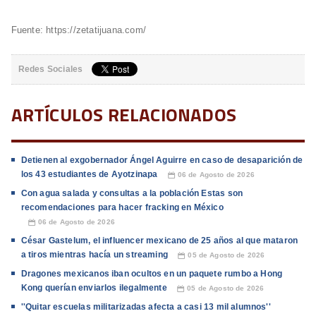
Fuente: https://zetatijuana.com/
Redes Sociales
ARTÍCULOS RELACIONADOS
Detienen al exgobernador Ángel Aguirre en caso de desaparición de
los 43 estudiantes de Ayotzinapa
06 de Agosto de 2026
📅
Con agua salada y consultas a la población Estas son
recomendaciones para hacer fracking en México
06 de Agosto de 2026
📅
César Gastelum, el influencer mexicano de 25 años al que mataron
a tiros mientras hacía un streaming
05 de Agosto de 2026
📅
Dragones mexicanos iban ocultos en un paquete rumbo a Hong
Kong querían enviarlos ilegalmente
05 de Agosto de 2026
📅
''Quitar escuelas militarizadas afecta a casi 13 mil alumnos''