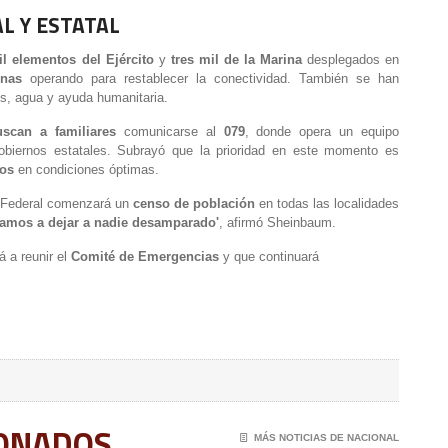
L Y ESTATAL
l elementos del Ejército
y
tres mil de la Marina
desplegados en
nas
operando para restablecer la conectividad. También se han
os, agua y ayuda humanitaria.
scan a familiares
comunicarse al
079
, donde opera un equipo
obiernos estatales. Subrayó que la prioridad en este momento es
ios
en condiciones óptimas.
o Federal comenzará un
censo de población
en todas las localidades
amos a dejar a nadie desamparado'
, afirmó Sheinbaum.
 a reunir el
Comité de Emergencias
y que continuará
IONADOS
📄
MÁS NOTICIAS DE NACIONAL