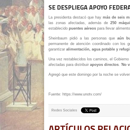
SE DESPLIEGA APOYO FEDERA
La presidenta destacó que hay
más de seis mi
las zonas afectadas, además de
250 máqui
establecido
puentes aéreos
para llevar aliment
Sheinbaum pidió a las personas que
aún bu
permanente de atención coordinado con los g
garantizar
alimentación, agua potable y refug
Una vez restablecidos los caminos, el Gobiern
afectadas para distribuir
apoyos directos
. '
No v
Agregó que este domingo por la noche se volverá
Fuente: https://www.unotv.com/
Redes Sociales
ARTÍCULOS RELAC