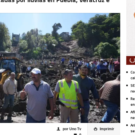
Co
ca
SE
re
Re
en
Af
ne
Ar
por Uno Tv
Imprimir
👤

se