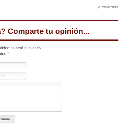
✎
COMENTAR
a? Comparte tu opinión...
rónico no será publicado.
idos
*