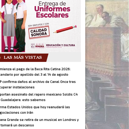
LAS MÁS VISTAS
mienza el pago de la Beca Rita Cetina 2026:
lendario por apellido del 3 al 14 de agosto
P confirma daños al archivo de Canal Once tras
cuperar instalaciones
portan asesinato del rapero mexicano Soldis C4
 Guadalajara: esto sabemos
irma Estados Unidos que hoy reanudará las
gociaciones con Irán
iana Grande se retira de un musical en Londres y
 tomará un descanso