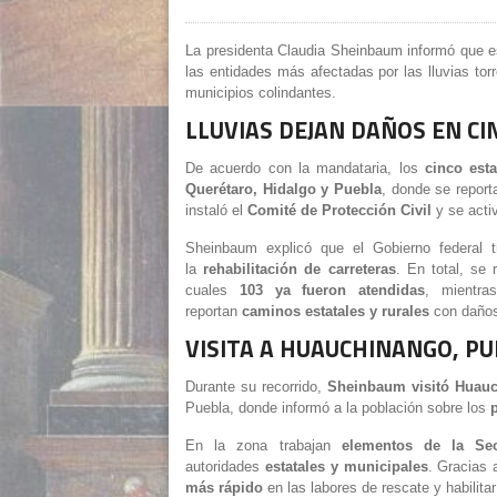
La presidenta Claudia Sheinbaum informó que es
las entidades más afectadas por las lluvias tor
municipios colindantes.
LLUVIAS DEJAN DAÑOS EN C
De acuerdo con la mandataria, los
cinco est
Querétaro, Hidalgo y Puebla
, donde se report
instaló el
Comité de Protección Civil
y se acti
Sheinbaum explicó que el Gobierno federal 
la
rehabilitación de carreteras
. En total, se 
cuales
103 ya fueron atendidas
, mientra
reportan
caminos estatales y rurales
con daños
VISITA A HUAUCHINANGO, P
Durante su recorrido,
Sheinbaum visitó Huau
Puebla, donde informó a la población sobre los
En la zona trabajan
elementos de la Sec
autoridades
estatales y municipales
. Gracias 
más rápido
en las labores de rescate y habilitar