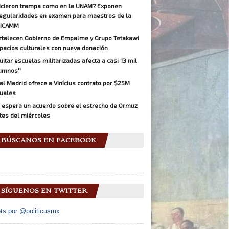
icieron trampa como en la UNAM? Exponen
regularidades en examen para maestros de la
ICAMM
rtalecen Gobierno de Empalme y Grupo Tetakawi
pacios culturales con nueva donación
Quitar escuelas militarizadas afecta a casi 13 mil
umnos''
al Madrid ofrece a Vinícius contrato por $25M
uales
 espera un acuerdo sobre el estrecho de Ormuz
tes del miércoles
BÚSCANOS EN FACEBOOK
SÍGUENOS EN TWITTER
ts por @politicusmx