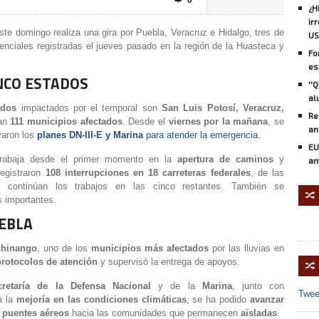
0

¿H
ir
te domingo realiza una gira por Puebla, Veracruz e Hidalgo, tres de
US
renciales registradas el jueves pasado en la región de la Huasteca y
Fo
es
INCO ESTADOS
''
al
ados
impactados por el temporal son
San Luis Potosí, Veracruz,
Re
an
111 municipios afectados
. Desde el
viernes por la mañana
, se
an
varon los
planes DN-III-E y Marina
para atender la emergencia.
EU
trabaja desde el primer momento en la
apertura de caminos
y
an
registraron
108 interrupciones en 18 carreteras federales
, de las
s continúan los trabajos en las cinco restantes. También se
🔀
 importantes.
UEBLA
chinango
, uno de los
municipios más afectados
por las lluvias en
protocolos de atención
y supervisó la entrega de apoyos.
🔀
retaría de la Defensa Nacional
y de la
Marina
, junto con
Twee
a la
mejoría en las condiciones climáticas
, se ha podido
avanzar
puentes aéreos
hacia las comunidades que permanecen
aisladas
.