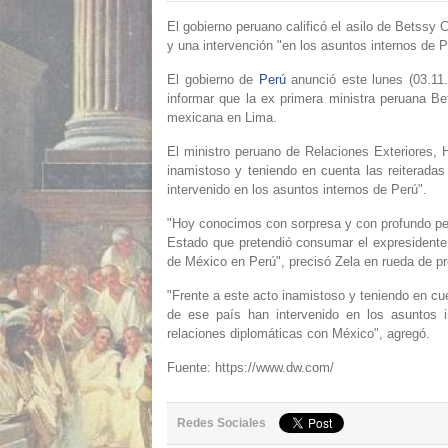
El gobierno peruano calificó el asilo de Betss
y una intervención "en los asuntos internos de P
El gobierno de
Perú
anunció este lunes (03.11
informar que la ex primera ministra peruana B
mexicana en Lima.
El ministro peruano de Relaciones Exteriores, 
inamistoso y teniendo en cuenta las reiteradas
intervenido en los asuntos internos de Perú".
"Hoy conocimos con sorpresa y con profundo pe
Estado que pretendió consumar el expresidente
de México en Perú", precisó Zela en rueda de p
"Frente a este acto inamistoso y teniendo en cue
de ese país han intervenido en los asuntos i
relaciones diplomáticas con México", agregó.
Fuente: https://www.dw.com/
Redes Sociales