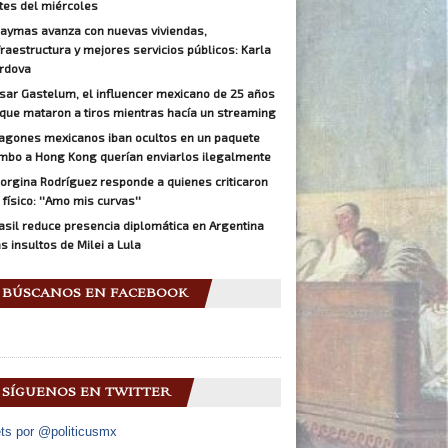
tes del miércoles
aymas avanza con nuevas viviendas,
fraestructura y mejores servicios públicos: Karla
rdova
sar Gastelum, el influencer mexicano de 25 años
 que mataron a tiros mientras hacía un streaming
agones mexicanos iban ocultos en un paquete
mbo a Hong Kong querían enviarlos ilegalmente
orgina Rodríguez responde a quienes criticaron
 físico: ''Amo mis curvas''
asil reduce presencia diplomática en Argentina
as insultos de Milei a Lula
BÚSCANOS EN FACEBOOK
SÍGUENOS EN TWITTER
ts por @politicusmx