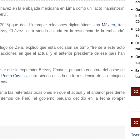
an
y Chávez en la embajada mexicana en Lima como un "acto inamistoso"
Gu
erú".
in
Có
.2025) que decidió romper relaciones diplomáticas con
México
, tras
Cé
etssy Chávez "está siendo asilada en la residencia de la embajada"
al
Dr
Hugo de Zela, explicó que esta decisión se tomó "frente a este acto
ru
 acciones en que el actual y el anterior presidente de ese país han
Ge
su
sar que la expremier Betssy Chávez, presunta coautora del golpe de
Br
Pedro Castillo
, está siendo asilada en la residencia de la embajada
tr
rensa.
🔀
nta las reiteradas ocasiones en que el actual y el anterior presidente
nternos de Perú, el gobierno peruano decidió en la fecha romper
🔀
Twee