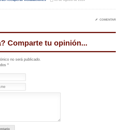
📅
✎
COMENTAR
a? Comparte tu opinión...
rónico no será publicado.
idos
*