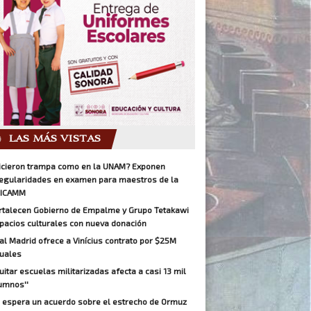
LAS MÁS VISTAS
icieron trampa como en la UNAM? Exponen
regularidades en examen para maestros de la
ICAMM
rtalecen Gobierno de Empalme y Grupo Tetakawi
pacios culturales con nueva donación
al Madrid ofrece a Vinícius contrato por $25M
uales
Quitar escuelas militarizadas afecta a casi 13 mil
umnos''
 espera un acuerdo sobre el estrecho de Ormuz