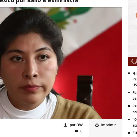
¿H
ir
US
Fo
es
Re
an
''
por DW
Imprimir
al
👤

0

EU