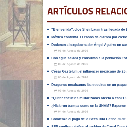
ARTÍCULOS RELAC
''Bienvenida'', dice Sheinbaum tras llegada d
México confirma 33 casos de diarrea por ciclos
Detienen al exgobernador Ángel Aguirre en cas
06 de Agosto de 2026
📅
Con agua salada y consultas a la población E
06 de Agosto de 2026
📅
César Gastelum, el influencer mexicano de 25 
05 de Agosto de 2026
📅
Dragones mexicanos iban ocultos en un paquet
05 de Agosto de 2026
📅
''Quitar escuelas militarizadas afecta a casi 13
¿Hicieron trampa como en la UNAM? Exponen 
04 de Agosto de 2026
📅
Comienza el pago de la Beca Rita Cetina 2026: c
SEP confirma daños al archivo de Canal Once t