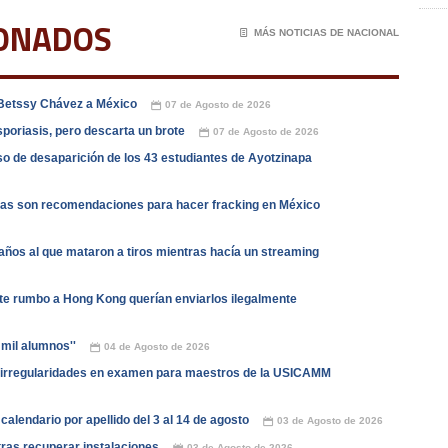
IONADOS
📄
MÁS NOTICIAS DE NACIONAL
e Betssy Chávez a México
07 de Agosto de 2026
📅
poriasis, pero descarta un brote
07 de Agosto de 2026
📅
o de desaparición de los 43 estudiantes de Ayotzinapa
stas son recomendaciones para hacer fracking en México
años al que mataron a tiros mientras hacía un streaming
e rumbo a Hong Kong querían enviarlos ilegalmente
 mil alumnos''
04 de Agosto de 2026
📅
irregularidades en examen para maestros de la USICAMM
alendario por apellido del 3 al 14 de agosto
03 de Agosto de 2026
📅
ras recuperar instalaciones
03 de Agosto de 2026