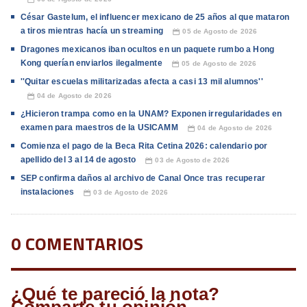
César Gastelum, el influencer mexicano de 25 años al que mataron
a tiros mientras hacía un streaming
05 de Agosto de 2026
📅
Dragones mexicanos iban ocultos en un paquete rumbo a Hong
Kong querían enviarlos ilegalmente
05 de Agosto de 2026
📅
''Quitar escuelas militarizadas afecta a casi 13 mil alumnos''
04 de Agosto de 2026
📅
¿Hicieron trampa como en la UNAM? Exponen irregularidades en
examen para maestros de la USICAMM
04 de Agosto de 2026
📅
Comienza el pago de la Beca Rita Cetina 2026: calendario por
apellido del 3 al 14 de agosto
03 de Agosto de 2026
📅
SEP confirma daños al archivo de Canal Once tras recuperar
instalaciones
03 de Agosto de 2026
📅
0 COMENTARIOS
¿Qué te pareció la nota?