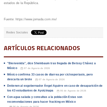
estados de la República.
Fuente: https://www.jornada.com.mx/
Redes Sociales
ARTÍCULOS RELACIONADOS
''Bienvenida'', dice Sheinbaum tras llegada de Betssy Chávez a
México
07 de Agosto de 2026
📅
México confirma 33 casos de diarrea por ciclosporiasis, pero
descarta un brote
07 de Agosto de 2026
📅
Detienen al exgobernador Ángel Aguirre en caso de desaparición de
los 43 estudiantes de Ayotzinapa
06 de Agosto de 2026
📅
Con agua salada y consultas a la población Estas son
recomendaciones para hacer fracking en México
06 de Agosto de 2026
📅