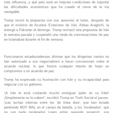
más influencia, y qué país está en mejores condiciones de soportar
las dificultades económicas que ha creado el cierre de la vía
navegable.
Trump revisó la propuesta con sus asesores el lunes, después de
que el ministro de Asuntos Exteriores de Irán, Abbas Araghchi, la
entregó a Pakistán el domingo. Trump rechazó otra propuesta de Irán
la semana pasada y suspendió una ronda de conversaciones de paz
en Islamabad durante el fin de semana.
Funcionarios estadounidenses afirman que los dirigentes iraníes no
han autorizado a sus negociadores a hacer concesiones sobre el
acuerdo nuclear, lo que frustra cualquier intento de forjar un
compromiso o un acuerdo de paz.
Trump ha expresado su frustración con Irán y su incapacidad para
negociar con su gobierno.
'¡A Irán le está costando mucho averiguar quién es su líder!
¡Simplemente no lo saben!', escribió Trump en Truth Social el jueves.
'¡Las luchas internas entre los 'de línea dura', que han estado
perdiendo MUY MAL en el campo de batalla, y los 'moderados', que
no son nada moderados (¡pero están ganando respeto!), son