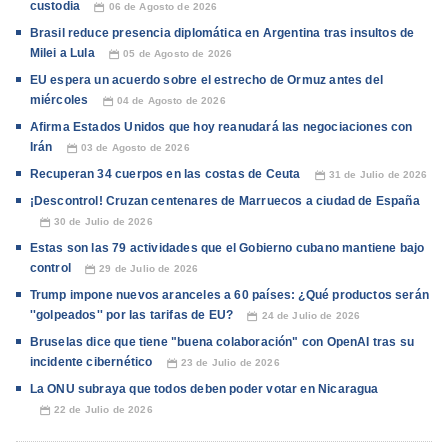
custodia
06 de Agosto de 2026
📅
Brasil reduce presencia diplomática en Argentina tras insultos de
Milei a Lula
05 de Agosto de 2026
📅
EU espera un acuerdo sobre el estrecho de Ormuz antes del
miércoles
04 de Agosto de 2026
📅
Afirma Estados Unidos que hoy reanudará las negociaciones con
Irán
03 de Agosto de 2026
📅
Recuperan 34 cuerpos en las costas de Ceuta
31 de Julio de 2026
📅
¡Descontrol! Cruzan centenares de Marruecos a ciudad de España
30 de Julio de 2026
📅
Estas son las 79 actividades que el Gobierno cubano mantiene bajo
control
29 de Julio de 2026
📅
Trump impone nuevos aranceles a 60 países: ¿Qué productos serán
''golpeados'' por las tarifas de EU?
24 de Julio de 2026
📅
Bruselas dice que tiene "buena colaboración" con OpenAI tras su
incidente cibernético
23 de Julio de 2026
📅
La ONU subraya que todos deben poder votar en Nicaragua
22 de Julio de 2026
📅