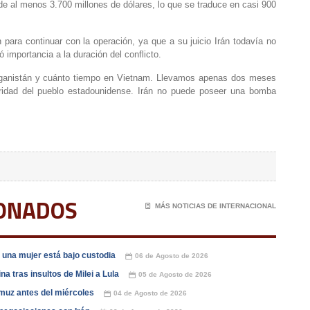
 de al menos 3.700 millones de dólares, lo que se traduce en casi 900
ón para continuar con la operación, ya que a su juicio Irán todavía no
importancia a la duración del conflicto.
fganistán y cuánto tiempo en Vietnam. Llevamos apenas dos meses
uridad del pueblo estadounidense. Irán no puede poseer una bomba
IONADOS
📄
MÁS NOTICIAS DE INTERNACIONAL
una mujer está bajo custodia
06 de Agosto de 2026
📅
a tras insultos de Milei a Lula
05 de Agosto de 2026
📅
muz antes del miércoles
04 de Agosto de 2026
📅