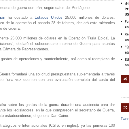
¿H
meses de guerra con Irán, según datos del Pentágono.
ir
US
Irán
ha costado a
Estados Unidos
25.000 millones de dólares,
Fo
zo de la operación el pasado 28 de febrero, declaró este miércoles
es
to de Guerra.
Re
nte 25.000 millones de dólares en la Operación 'Furia Épica'. La
an
ones", declaró el subsecretario interino de Guerra para asuntos
''
 la Cámara de Representantes.
al
 gastos de operaciones y mantenimiento, así como al reemplazo de
EU
an
uerra formulará una solicitud presupuestaria suplementaria a través
🔀
eso "una vez cuenten con una evaluación completa del costo del
fra sobre los gastos de la guerra durante una audiencia para dar
🔀
te los legisladores, en la que comparecen el secretario de Guerra,
nto estadounidense, el general Dan Caine.
Twee
ratégicos e Internacionales (CSIS, en inglés), ya las primeras 100