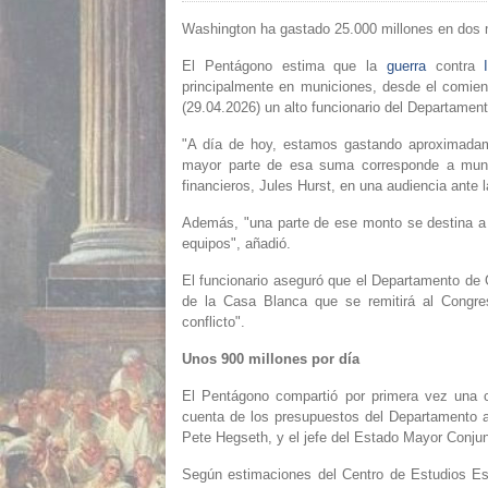
Washington ha gastado 25.000 millones en dos 
El Pentágono estima que la
guerra
contra
principalmente en municiones, desde el comien
(29.04.2026) un alto funcionario del Departamen
"A día de hoy, estamos gastando aproximadame
mayor parte de esa suma corresponde a munici
financieros, Jules Hurst, en una audiencia ante
Además, "una parte de ese monto se destina a
equipos", añadió.
El funcionario aseguró que el Departamento de G
de la Casa Blanca que se remitirá al Congr
conflicto".
Unos 900 millones por día
El Pentágono compartió por primera vez una ci
cuenta de los presupuestos del Departamento an
Pete Hegseth, y el jefe del Estado Mayor Conju
Según estimaciones del Centro de Estudios Est