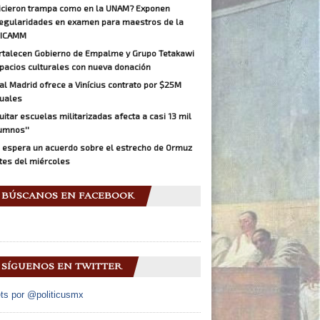
icieron trampa como en la UNAM? Exponen
regularidades en examen para maestros de la
ICAMM
rtalecen Gobierno de Empalme y Grupo Tetakawi
pacios culturales con nueva donación
al Madrid ofrece a Vinícius contrato por $25M
uales
Quitar escuelas militarizadas afecta a casi 13 mil
umnos''
 espera un acuerdo sobre el estrecho de Ormuz
tes del miércoles
BÚSCANOS EN FACEBOOK
SÍGUENOS EN TWITTER
ts por @politicusmx