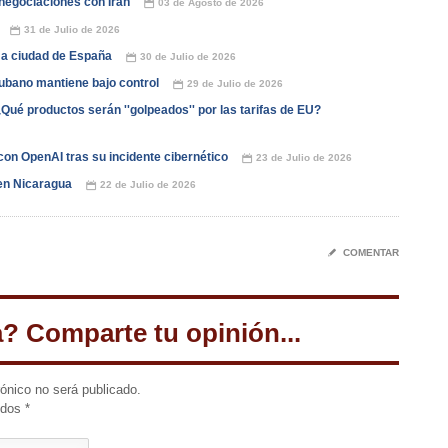
negociaciones con Irán
03 de Agosto de 2026
📅
31 de Julio de 2026
📅
 a ciudad de España
30 de Julio de 2026
📅
cubano mantiene bajo control
29 de Julio de 2026
📅
ué productos serán ''golpeados'' por las tarifas de EU?
con OpenAI tras su incidente cibernético
23 de Julio de 2026
📅
en Nicaragua
22 de Julio de 2026
📅
✎
COMENTAR
a? Comparte tu opinión...
rónico no será publicado.
idos
*