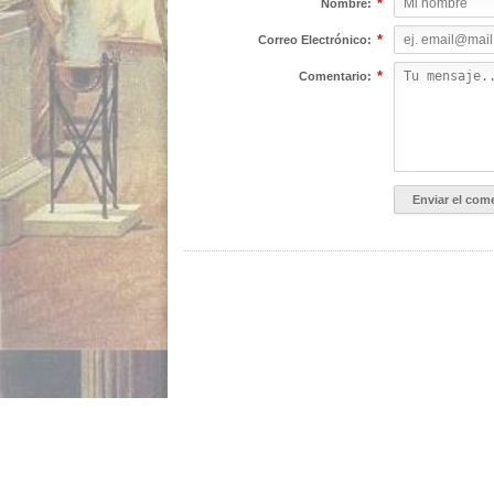
*
Nombre:
*
Correo Electrónico:
*
Comentario:
INICIO
ACERCA DE NOSOTROS
GALERÍA IMÁGEN