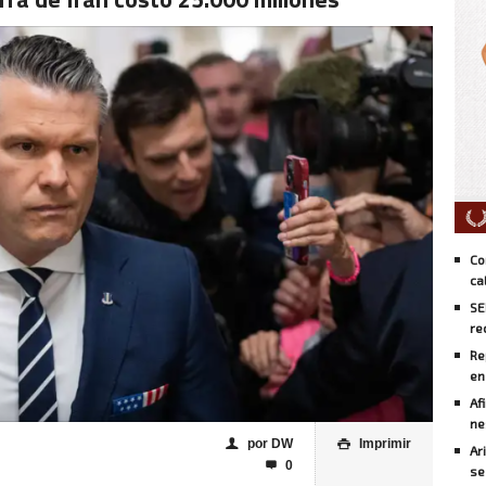
Co
ca
SE
re
Re
en
Af
ne
por DW
Imprimir
👤

Ar
0

se