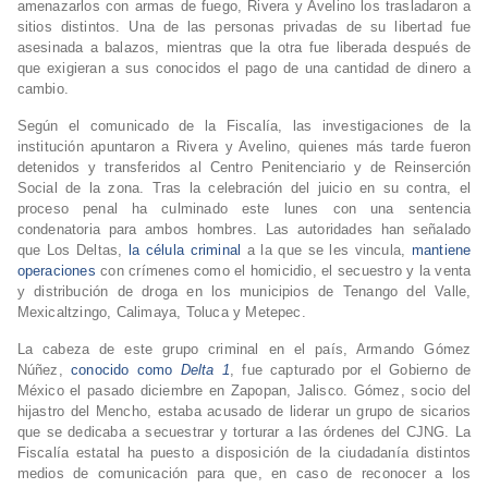
amenazarlos con armas de fuego, Rivera y Avelino los trasladaron a
sitios distintos. Una de las personas privadas de su libertad fue
asesinada a balazos, mientras que la otra fue liberada después de
que exigieran a sus conocidos el pago de una cantidad de dinero a
cambio.
Según el comunicado de la Fiscalía, las investigaciones de la
institución apuntaron a Rivera y Avelino, quienes más tarde fueron
detenidos y transferidos al Centro Penitenciario y de Reinserción
Social de la zona. Tras la celebración del juicio en su contra, el
proceso penal ha culminado este lunes con una sentencia
condenatoria para ambos hombres. Las autoridades han señalado
que Los Deltas,
la célula criminal
a la que se les vincula,
mantiene
operaciones
con crímenes como el homicidio, el secuestro y la venta
y distribución de droga en los municipios de Tenango del Valle,
Mexicaltzingo, Calimaya, Toluca y Metepec.
La cabeza de este grupo criminal en el país, Armando Gómez
Núñez,
conocido como
Delta 1
, fue capturado por el Gobierno de
México el pasado diciembre en Zapopan, Jalisco. Gómez, socio del
hijastro del Mencho, estaba acusado de liderar un grupo de sicarios
que se dedicaba a secuestrar y torturar a las órdenes del CJNG. La
Fiscalía estatal ha puesto a disposición de la ciudadanía distintos
medios de comunicación para que, en caso de reconocer a los