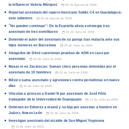
la influencer Valeria Márquez
05 de Agosto de 2026
📅
Reportan asesinato del rapero mexicano Soldis C4 en Guadalajara:
esto sabemos
03 de Agosto de 2026
📅
''No pueden continuar'': De la Espriella alista estrategia tras
asesinato de tres exmilitares
31 de Julio de 2026
📅
Detenido el autor del asesinato de su pareja tras matarla ante sus
hijos menores en Barcelona
29 de Julio de 2026
📅
Abogados de D4vd cuestionan pruebas de ADN en caso por
asesinato
24 de Julio de 2026
📅
Masacre en Zacatecas: Suman cinco personas detenidas por el
asesinato de 10 hombres
22 de Julio de 2026
📅
México suma asesinato y agresiones contra periodistas en nueve
días
20 de Julio de 2026
📅
Vinculan a proceso a Daniel N por asesinato de José Félix
trabajador de la Universidad de Guanajuato
17 de Julio de 2026
📅
Detienen en Edomex a mamá y su hija por asesinar a hombre en
Juárez, Nuevo León
15 de Julio de 2026
📅
Investigan asesinato del alcalde de San Miguel Yogovana
13 de Julio de 2026
📅