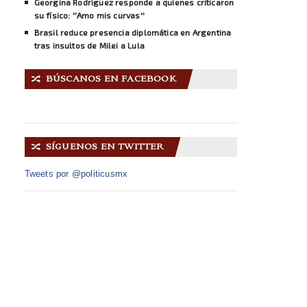
Georgina Rodríguez responde a quienes criticaron
su físico: ''Amo mis curvas''
Brasil reduce presencia diplomática en Argentina
tras insultos de Milei a Lula
BÚSCANOS EN FACEBOOK
🔀
SÍGUENOS EN TWITTER
🔀
Tweets por @politicusmx
INICIO
ACERCA DE NOSOTROS
GALERÍA IMÁGENES
CONTACTO