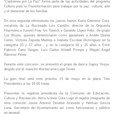
"Cantemos por La Paz" forma parte de las actividades del programa
Cultura para la Transformación para trabajar por la paz, cultura, arte
y el bienestar de las familias.
En esta segunda eliminatoria los jueces fueron Karla Cebreros Cota,
vocalista de La Ruckeada Luis Castillo, director de la Orquesta
Filarmónica Juvenil Fray Ivo Toneck y Gerardo López Félix, de grupo
Los Brujos, quienes determinaron como ganadores a Arielle Dávila
Cerón, Victoria Zepeda Medina e Isabela Escobar Domínguez en la
categoría 10 y 17 años , y en la categoría 18 y 25 años a Erick
Fabricio Cano Vargas, Luis Carlos Attwell Pompa y Miguel Ángel
Ramírez Pérez.
Durante este concurso, se presentó el grupo de danza Jiapsy Yeyye,
dirigido por el maestro Moctezuma Lugo Torres.
La gran final será este próximo 15 de mayo en la plaza Tres
Presidentes a las 19:00 horas.
Presentes la regidora presidenta de la Comisión de Educación,
Cultura y Recreación, Alma Ivonne Cota Lugo el regidor integrante de
esta comisión Jesús Antonio Dórame Acevedo y Herman García
Luna, Secretario del Ayuntamiento así como funcionarios y público
en general.