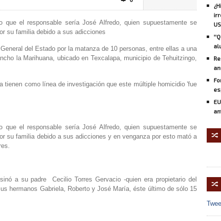
0

¿H
ir
 que el responsable sería José Alfredo, quien supuestamente se
US
r su familia debido a sus adicciones
''
al
ía General del Estado por la matanza de 10 personas, entre ellas a una
cho la Marihuana, ubicado en Texcalapa, municipio de Tehuitzingo,
Re
an
Fo
a tienen como línea de investigación que este múltiple homicidio 'fue
es
EU
an
 que el responsable sería José Alfredo, quien supuestamente se
🔀
or su familia debido a sus adicciones y en venganza por esto mató a
res.
esinó a su padre Cecilio Torres Gervacio -quien era propietario del
🔀
sus hermanos Gabriela, Roberto y José María, éste último de sólo 15
Twee