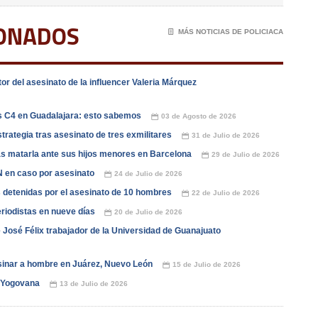
IONADOS
📄
MÁS NOTICIAS DE POLICIACA
tor del asesinato de la influencer Valeria Márquez
s C4 en Guadalajara: esto sabemos
03 de Agosto de 2026
📅
estrategia tras asesinato de tres exmilitares
31 de Julio de 2026
📅
ras matarla ante sus hijos menores en Barcelona
29 de Julio de 2026
📅
 en caso por asesinato
24 de Julio de 2026
📅
detenidas por el asesinato de 10 hombres
22 de Julio de 2026
📅
riodistas en nueve días
20 de Julio de 2026
📅
 José Félix trabajador de la Universidad de Guanajuato
sinar a hombre en Juárez, Nuevo León
15 de Julio de 2026
📅
l Yogovana
13 de Julio de 2026
📅