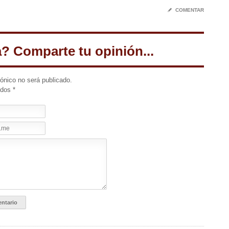
✎
COMENTAR
a? Comparte tu opinión...
rónico no será publicado.
idos
*