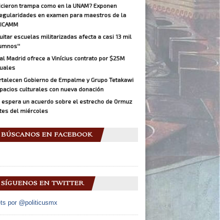
icieron trampa como en la UNAM? Exponen
regularidades en examen para maestros de la
ICAMM
Quitar escuelas militarizadas afecta a casi 13 mil
umnos''
al Madrid ofrece a Vinícius contrato por $25M
uales
rtalecen Gobierno de Empalme y Grupo Tetakawi
pacios culturales con nueva donación
 espera un acuerdo sobre el estrecho de Ormuz
tes del miércoles
BÚSCANOS EN FACEBOOK
SÍGUENOS EN TWITTER
ts por @politicusmx