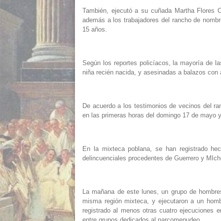
También, ejecutó a su cuñada Martha Flores Cr
además a los trabajadores del rancho de nombr
15 años.
Según los reportes policíacos, la mayoría de l
niña recién nacida, y asesinadas a balazos con 
De acuerdo a los testimonios de vecinos del ra
en las primeras horas del domingo 17 de mayo y
En la mixteca poblana, se han registrado hec
delincuenciales procedentes de Guerrero y MIc
La mañana de este lunes, un grupo de hombres 
misma región mixteca, y ejecutaron a un homb
registrado al menos otras cuatro ejecuciones 
entre grupos dedicados al narcomenudeo.