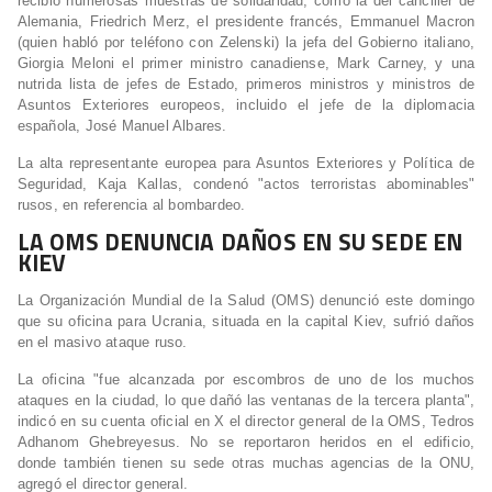
recibió numerosas muestras de solidaridad, como la del canciller de
Alemania, Friedrich Merz, el presidente francés, Emmanuel Macron
(quien habló por teléfono con Zelenski) la jefa del Gobierno italiano,
Giorgia Meloni el primer ministro canadiense, Mark Carney, y una
nutrida lista de jefes de Estado, primeros ministros y ministros de
Asuntos Exteriores europeos, incluido el jefe de la diplomacia
española, José Manuel Albares.
La alta representante europea para Asuntos Exteriores y Política de
Seguridad, Kaja Kallas, condenó "actos terroristas abominables"
rusos, en referencia al bombardeo.
LA OMS DENUNCIA DAÑOS EN SU SEDE EN
KIEV
La Organización Mundial de la Salud (OMS) denunció este domingo
que su oficina para Ucrania, situada en la capital Kiev, sufrió daños
en el masivo ataque ruso.
La oficina "fue alcanzada por escombros de uno de los muchos
ataques en la ciudad, lo que dañó las ventanas de la tercera planta",
indicó en su cuenta oficial en X el director general de la OMS, Tedros
Adhanom Ghebreyesus. No se reportaron heridos en el edificio,
donde también tienen su sede otras muchas agencias de la ONU,
agregó el director general.