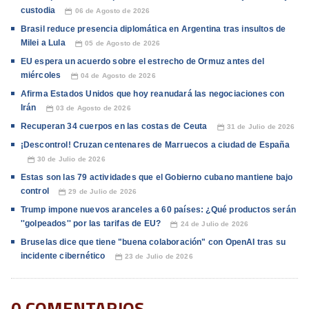
custodia
06 de Agosto de 2026
📅
Brasil reduce presencia diplomática en Argentina tras insultos de
Milei a Lula
05 de Agosto de 2026
📅
EU espera un acuerdo sobre el estrecho de Ormuz antes del
miércoles
04 de Agosto de 2026
📅
Afirma Estados Unidos que hoy reanudará las negociaciones con
Irán
03 de Agosto de 2026
📅
Recuperan 34 cuerpos en las costas de Ceuta
31 de Julio de 2026
📅
¡Descontrol! Cruzan centenares de Marruecos a ciudad de España
30 de Julio de 2026
📅
Estas son las 79 actividades que el Gobierno cubano mantiene bajo
control
29 de Julio de 2026
📅
Trump impone nuevos aranceles a 60 países: ¿Qué productos serán
''golpeados'' por las tarifas de EU?
24 de Julio de 2026
📅
Bruselas dice que tiene "buena colaboración" con OpenAI tras su
incidente cibernético
23 de Julio de 2026
📅
0 COMENTARIOS