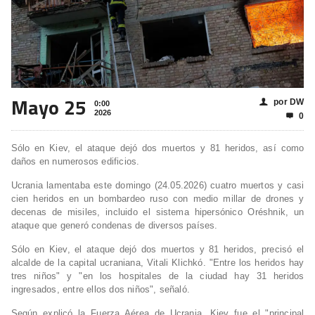
Mayo 25
por DW
👤
0:00
2026
0

Sólo en Kiev, el ataque dejó dos muertos y 81 heridos, así como
daños en numerosos edificios.
Ucrania lamentaba este domingo (24.05.2026) cuatro muertos y casi
cien heridos en un bombardeo ruso con medio millar de drones y
decenas de misiles, incluido el sistema hipersónico Oréshnik, un
ataque que generó condenas de diversos países.
Sólo en Kiev, el ataque dejó dos muertos y 81 heridos, precisó el
alcalde de la capital ucraniana, Vitali Klichkó. "Entre los heridos hay
tres niños" y "en los hospitales de la ciudad hay 31 heridos
ingresados, entre ellos dos niños", señaló.
Según explicó la Fuerza Aérea de Ucrania, Kiev fue el "principal