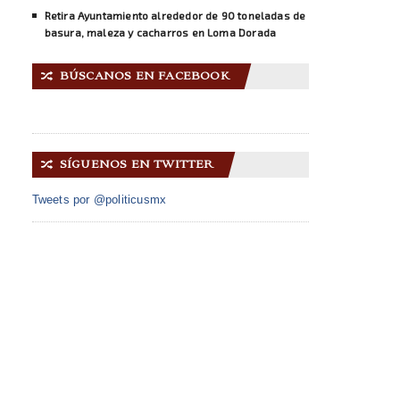
Retira Ayuntamiento alrededor de 90 toneladas de
basura, maleza y cacharros en Loma Dorada
BÚSCANOS EN FACEBOOK
🔀
SÍGUENOS EN TWITTER
🔀
Tweets por @politicusmx
INICIO
ACERCA DE NOSOTROS
GALERÍA IMÁGENES
CONTACTO
© 2014 Copyright
Politicus.mx