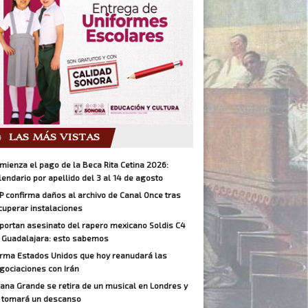
LAS MÁS VISTAS
mienza el pago de la Beca Rita Cetina 2026:
lendario por apellido del 3 al 14 de agosto
P confirma daños al archivo de Canal Once tras
cuperar instalaciones
portan asesinato del rapero mexicano Soldis C4
 Guadalajara: esto sabemos
irma Estados Unidos que hoy reanudará las
gociaciones con Irán
iana Grande se retira de un musical en Londres y
 tomará un descanso