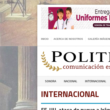
id: |11844
INICIO
ACERCA DE NOSOTROS
GALERÍA IMÁGEN
SONORA
NACIONAL
INTERNACIONAL
INTERNACIONAL
EE. UU. ataca de nuevo a Irán