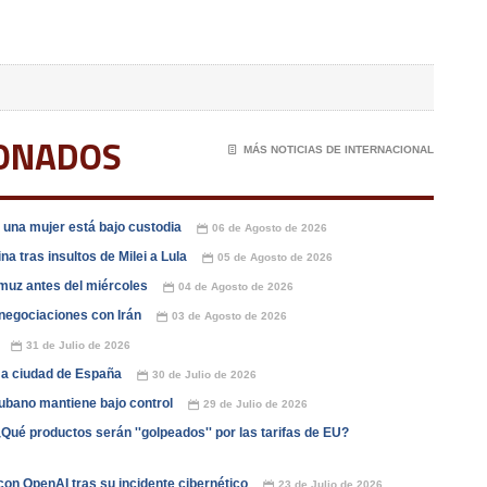
IONADOS
📄
MÁS NOTICIAS DE INTERNACIONAL
una mujer está bajo custodia
06 de Agosto de 2026
📅
a tras insultos de Milei a Lula
05 de Agosto de 2026
📅
muz antes del miércoles
04 de Agosto de 2026
📅
negociaciones con Irán
03 de Agosto de 2026
📅
31 de Julio de 2026
📅
 a ciudad de España
30 de Julio de 2026
📅
cubano mantiene bajo control
29 de Julio de 2026
📅
ué productos serán ''golpeados'' por las tarifas de EU?
con OpenAI tras su incidente cibernético
23 de Julio de 2026
📅