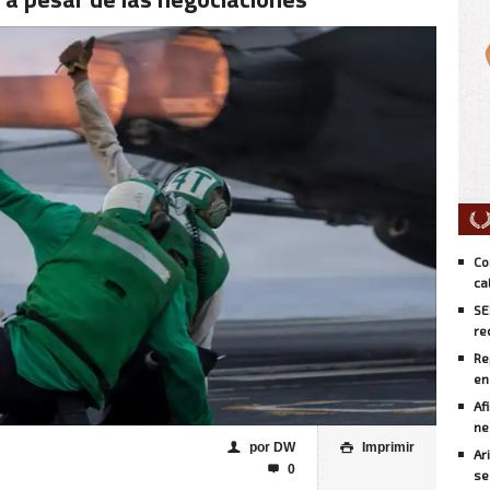
Co
ca
SE
re
Re
en
Af
ne
por DW
Imprimir
👤

Ar
0

se