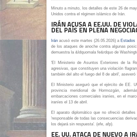
Minuto a minuto, los detalles de este 26 de may
Unidos contra el régimen islámico de Irán.
IRÁN ACUSA A EE.UU. DE VI
DEL PAÍS EN PLENA NEGOCIA
Irán
acusó este martes (26.05.2026) a
Estados 
de los ataques de anoche contra algunas posic
demuestra la &ldquomala fe&rdquo de Washingto
'El Ministerio de Asuntos Exteriores de la 
agresivas, que constituyen una violación flagran
también del alto el fuego del 8 de abril', asever
El Ministerio aseguró que el ejército de EE. U
provincia meridional de Hormozgán, además
embarcaciones comerciales iraníes, en el marc
iraníes el 13 de abril.
El aparato diplomático que no ofreció detalle
'responsable de todas las consecuencias derivad
los dejará sin respuesta'. (efe, afp).
EE. UU. ATACA DE NUEVO A I