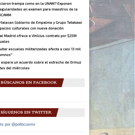
icieron trampa como en la UNAM? Exponen
regularidades en examen para maestros de la
ICAMM
rtalecen Gobierno de Empalme y Grupo Tetakawi
pacios culturales con nueva donación
al Madrid ofrece a Vinícius contrato por $25M
uales
Quitar escuelas militarizadas afecta a casi 13 mil
umnos''
 espera un acuerdo sobre el estrecho de Ormuz
tes del miércoles
BÚSCANOS EN FACEBOOK
SÍGUENOS EN TWITTER
ts por @politicusmx