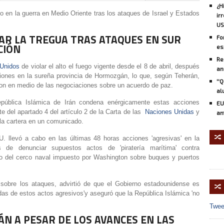
¿H
o en la guerra en Medio Oriente tras los ataques de Israel y Estados
ir
US
OLAR LA TREGUA TRAS ATAQUES EN SUR
Fo
CIÓN
es
Re
Unidos
de violar el alto el fuego vigente desde el 8 de abril, después
an
iones en la sureña provincia de Hormozgán, lo que, según Teherán,
''
n en medio de las negociaciones sobre un acuerdo de paz.
al
República Islámica de Irán condena enérgicamente estas acciones
EU
te del apartado 4 del artículo 2 de la Carta de las
Naciones Unidas
y
an
ó la cartera en un comunicado.
🔀
U. llevó a cabo en las últimas 48 horas acciones 'agresivas' en la
 de denunciar supuestos actos de 'piratería marítima' contra
o del cerco naval impuesto por Washington sobre buques y puertos
s sobre los ataques, advirtió de que el Gobierno estadounidense es
🔀
as de estos actos agresivos'y aseguró que la República Islámica 'no
Twee
RÁN A PESAR DE LOS AVANCES EN LAS