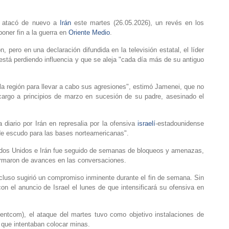
atacó de nuevo a
Irán
este martes (26.05.2026), un revés en los
ner fin a la guerra en
Oriente Medio
.
, pero en una declaración difundida en la televisión estatal, el líder
está perdiendo influencia y que se aleja "cada día más de su antiguo
la región para llevar a cabo sus agresiones", estimó Jamenei, que no
argo a principios de marzo en sucesión de su padre, asesinado el
 diario por Irán en represalia por la ofensiva
israelí
-estadounidense
de escudo para las bases norteamericanas".
stados Unidos e Irán fue seguido de semanas de bloqueos y amenazas,
formaron de avances en las conversaciones.
ncluso sugirió un compromiso inminente durante el fin de semana. Sin
n el anuncio de Israel el lunes de que intensificará su ofensiva en
ntcom), el ataque del martes tuvo como objetivo instalaciones de
 que intentaban colocar minas.