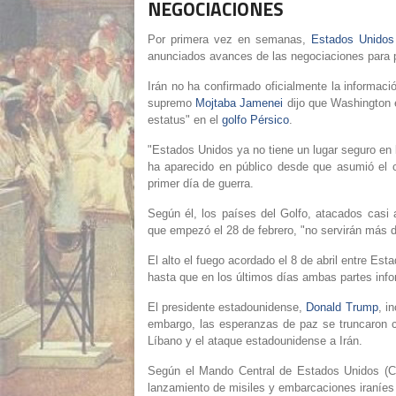
NEGOCIACIONES
Por primera vez en semanas,
Estados Unidos
anunciados avances de las negociaciones para po
Irán no ha confirmado oficialmente la información
supremo
Mojtaba Jamenei
dijo que Washington 
estatus" en el
golfo Pérsico
.
"Estados Unidos ya no tiene un lugar seguro en 
ha aparecido en público desde que asumió el c
primer día de guerra.
Según él, los países del Golfo, atacados casi a
que empezó el 28 de febrero, "no servirán más 
El alto el fuego acordado el 8 de abril entre E
hasta que en los últimos días ambas partes in
El presidente estadounidense,
Donald Trump
, i
embargo, las esperanzas de paz se truncaron co
Líbano y el ataque estadounidense a Irán.
Según el Mando Central de Estados Unidos (Ce
lanzamiento de misiles y embarcaciones iraníes