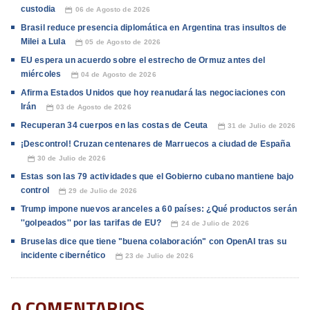
custodia
06 de Agosto de 2026
📅
Brasil reduce presencia diplomática en Argentina tras insultos de
Milei a Lula
05 de Agosto de 2026
📅
EU espera un acuerdo sobre el estrecho de Ormuz antes del
miércoles
04 de Agosto de 2026
📅
Afirma Estados Unidos que hoy reanudará las negociaciones con
Irán
03 de Agosto de 2026
📅
Recuperan 34 cuerpos en las costas de Ceuta
31 de Julio de 2026
📅
¡Descontrol! Cruzan centenares de Marruecos a ciudad de España
30 de Julio de 2026
📅
Estas son las 79 actividades que el Gobierno cubano mantiene bajo
control
29 de Julio de 2026
📅
Trump impone nuevos aranceles a 60 países: ¿Qué productos serán
''golpeados'' por las tarifas de EU?
24 de Julio de 2026
📅
Bruselas dice que tiene "buena colaboración" con OpenAI tras su
incidente cibernético
23 de Julio de 2026
📅
0 COMENTARIOS