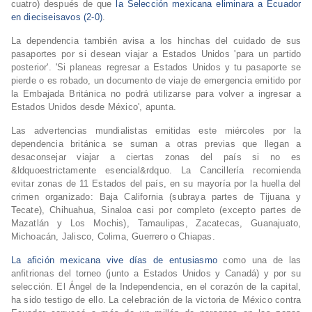
cuatro) después de que
la Selección mexicana eliminara a Ecuador
en dieciseisavos (2-0)
.
La dependencia también avisa a los hinchas del cuidado de sus
pasaportes por si desean viajar a Estados Unidos 'para un partido
posterior'. 'Si planeas regresar a Estados Unidos y tu pasaporte se
pierde o es robado, un documento de viaje de emergencia emitido por
la Embajada Británica no podrá utilizarse para volver a ingresar a
Estados Unidos desde México', apunta.
Las advertencias mundialistas emitidas este miércoles por la
dependencia británica se suman a otras previas que llegan a
desaconsejar viajar a ciertas zonas del país si no es
&ldquoestrictamente esencial&rdquo. La Cancillería recomienda
evitar zonas de 11 Estados del país, en su mayoría por la huella del
crimen organizado: Baja California (subraya partes de Tijuana y
Tecate), Chihuahua, Sinaloa casi por completo (excepto partes de
Mazatlán y Los Mochis), Tamaulipas, Zacatecas, Guanajuato,
Michoacán, Jalisco, Colima, Guerrero o Chiapas.
La afición mexicana vive días de entusiasmo
como una de las
anfitrionas del torneo (junto a Estados Unidos y Canadá) y por su
selección. El Ángel de la Independencia, en el corazón de la capital,
ha sido testigo de ello. La celebración de la victoria de México contra