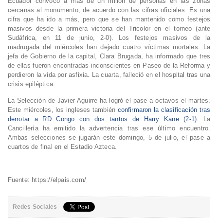
Ecuador convocó a más de un millón de personas en las zonas
cercanas al monumento, de acuerdo con las cifras oficiales. Es una
cifra que ha ido a más, pero que se han mantenido como festejos
masivos desde la primera victoria del Tricolor en el torneo (ante
Sudáfrica, en 11 de junio, 2-0). Los festejos masivos de la
madrugada del miércoles han dejado cuatro víctimas mortales. La
jefa de Gobierno de la capital, Clara Brugada, ha informado que tres
de ellas fueron encontradas inconscientes en Paseo de la Reforma y
perdieron la vida por asfixia. La cuarta, falleció en el hospital tras una
crisis epiléptica.
La Selección de Javier Aguirre ha logró el pase a octavos el martes.
Este miércoles, los ingleses también
confirmaron la clasificación tras
derrotar a RD Congo con dos tantos de Harry Kane (2-1)
. La
Cancillería ha emitido la advertencia tras ese último encuentro.
Ambas selecciones se jugarán este domingo, 5 de julio, el pase a
cuartos de final en el Estadio Azteca.
Fuente: https://elpais.com/
Redes Sociales