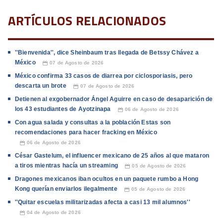
ARTÍCULOS RELACIONADOS
''Bienvenida'', dice Sheinbaum tras llegada de Betssy Chávez a
México
07 de Agosto de 2026
📅
México confirma 33 casos de diarrea por ciclosporiasis, pero
descarta un brote
07 de Agosto de 2026
📅
Detienen al exgobernador Ángel Aguirre en caso de desaparición de
los 43 estudiantes de Ayotzinapa
06 de Agosto de 2026
📅
Con agua salada y consultas a la población Estas son
recomendaciones para hacer fracking en México
06 de Agosto de 2026
📅
César Gastelum, el influencer mexicano de 25 años al que mataron
a tiros mientras hacía un streaming
05 de Agosto de 2026
📅
Dragones mexicanos iban ocultos en un paquete rumbo a Hong
Kong querían enviarlos ilegalmente
05 de Agosto de 2026
📅
''Quitar escuelas militarizadas afecta a casi 13 mil alumnos''
04 de Agosto de 2026
📅