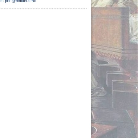
ts por @politicusmx