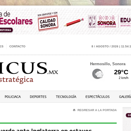
ES
CONTACTO
8 / AGOSTO / 2026 | 11:54:
Hermosillo, Sonora
POLICIACA
DEPORTES
TECNOLOGÍA
ESPECTÁCULOS
GALERÍ
⌂
REGRESAR A LA PORTADA
 verde ante Inglaterra en octavos