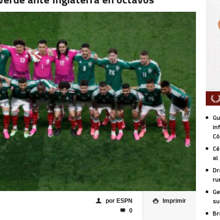
Gu
in
Có
Cé
al
Dr
ru
Ge
por ESPN
Imprimir
su
👤

0

Br