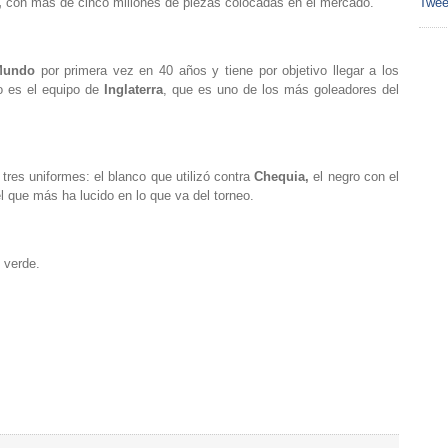
,
con más de cinco millones de piezas colocadas en el mercado.
Twee
Mundo
por primera vez en 40 años y tiene por objetivo llegar a los
o es el equipo de
Inglaterra
, que es uno de los más goleadores del
 tres uniformes: el blanco que utilizó contra
Chequia,
el negro con el
el que más ha lucido en lo que va del torneo.
: verde.