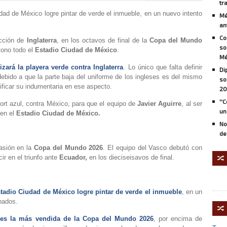
tr
udad de México logre pintar de verde el inmueble, en un nuevo intento
Mé
an
Co
cción de
Inglaterra
, en los octavos de final de la
Copa del Mundo
so
tono todo el
Estadio Ciudad de México
.
Mé
izará la playera verde contra Inglaterra
. Lo único que falta definir
Di
ebido a que la parte baja del uniforme de los ingleses es del mismo
so
ficar su indumentaria en ese aspecto.
20
''
hort azul, contra México, para que el equipo de
Javier Aguirre
, al ser
un
en el
Estadio Ciudad de México.
No
de
asión en la
Copa del Mundo 2026
. El equipo del Vasco debutó con
cir en el triunfo ante
Ecuador,
en los dieciseisavos de final.
🔀
Estadio Ciudad de México logre pintar de verde el inmueble
, en un
nados.
🔀
a es la más vendida de la Copa del Mundo 2026
, por encima de