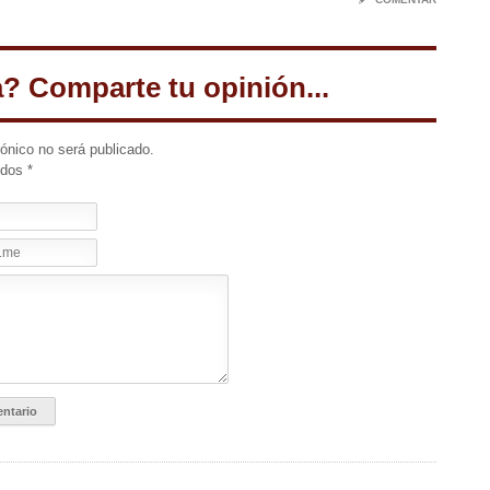
a? Comparte tu opinión...
rónico no será publicado.
idos
*