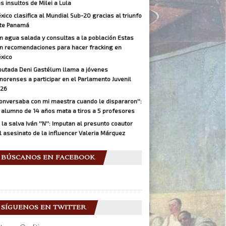
as insultos de Milei a Lula
xico clasifica al Mundial Sub-20 gracias al triunfo
te Panamá
n agua salada y consultas a la población Estas
n recomendaciones para hacer fracking en
xico
putada Deni Gastélum llama a jóvenes
norenses a participar en el Parlamento Juvenil
26
Conversaba con mi maestra cuando le dispararon'':
 alumno de 14 años mata a tiros a 5 profesores
 la salva Iván ''N'': Imputan al presunto coautor
l asesinato de la influencer Valeria Márquez
BÚSCANOS EN FACEBOOK
SÍGUENOS EN TWITTER