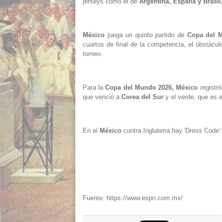
jerseys como el de
Argentina, España y Brasil
México
juega un quinto partido de
Copa del 
cuartos de final de la competencia, el obstácul
torneo.
Para la
Copa del Mundo 2026, México
registró
que venció a
Corea del Sur
y el verde, que es 
En el
México
contra Inglaterra hay 'Dress Code'
Fuente: https://www.espn.com.mx/