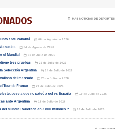
IONADOS
📄
MÁS NOTICIAS DE DEPORTES
triunfo ante Panamá
06 de Agosto de 2026
📅
5M anuales
04 de Agosto de 2026
📅
r el Mundial
31 de Julio de 2026
📅
btiene tres pruebas
29 de Julio de 2026
📅
 la Selección Argentina
24 de Julio de 2026
📅
 valioso del mercado
23 de Julio de 2026
📅
 el Tour de France
21 de Julio de 2026
📅
iceleste, pese a que no pateó a gol vs España
19 de Julio de 2026
📅
icas ante Argentina
16 de Julio de 2026
📅
 del Mundial, valorada en 2.800 millones ?
14 de Julio de 2026
📅
✎
COMENTAR