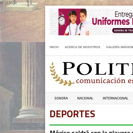
id: |12034
INICIO
ACERCA DE NOSOTROS
GALERÍA IMÁGEN
SONORA
NACIONAL
INTERNACIONAL
DEPORTES
México saldrá con la playera