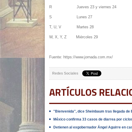
R Jueves 23 y viernes 24
S Lunes 27
T, U, V Martes 28
W, X, Y, Z Miércoles 29
Fuente: https://www.jornada.com.mx/
Redes Sociales
ARTÍCULOS RELAC
''Bienvenida'', dice Sheinbaum tras llegada d
México confirma 33 casos de diarrea por ciclos
Detienen al exgobernador Ángel Aguirre en cas