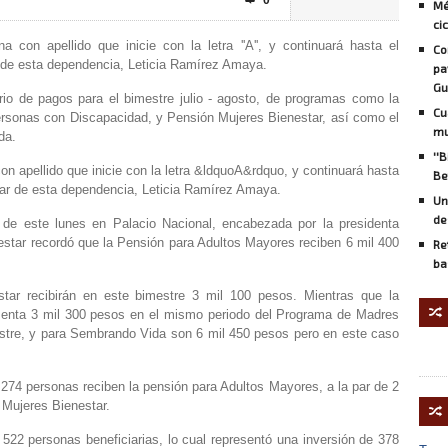
0

Mé
ci
 con apellido que inicie con la letra ''A'', y continuará hasta el
Co
ar de esta dependencia, Leticia Ramírez Amaya.
pa
Gu
rio de pagos para el bimestre julio - agosto, de programas como la
Cu
rsonas con Discapacidad, y Pensión Mujeres Bienestar, así como el
mu
da.
''
on apellido que inicie con la letra &ldquoA&rdquo, y continuará hasta
Be
ular de esta dependencia, Leticia Ramírez Amaya.
Un
de
 de este lunes en Palacio Nacional, encabezada por la presidenta
estar recordó que la Pensión para Adultos Mayores reciben 6 mil 400
Re
ba
star recibirán en este bimestre 3 mil 100 pesos. Mientras que la
🔀
senta 3 mil 300 pesos en el mismo periodo del Programa de Madres
estre, y para Sembrando Vida son 6 mil 450 pesos pero en este caso
74 personas reciben la pensión para Adultos Mayores, a la par de 2
 Mujeres Bienestar.
🔀
22 personas beneficiarias, lo cual representó una inversión de 378