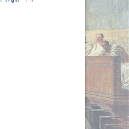
ts por @politicusmx