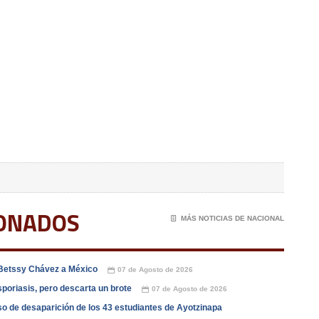
IONADOS
📄
MÁS NOTICIAS DE NACIONAL
e Betssy Chávez a México
07 de Agosto de 2026
📅
poriasis, pero descarta un brote
07 de Agosto de 2026
📅
o de desaparición de los 43 estudiantes de Ayotzinapa