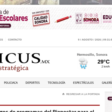
ES
CONTACTO
9 / AGOSTO / 2026 | 09:31:
Hermosillo, Sonora
POLICIACA
DEPORTES
TECNOLOGÍA
ESPECTÁCULOS
GALERÍ
⌂
REGRESAR A LA PORTADA
agos de programas del Bienestar para el