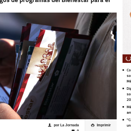
Co
so
Mé
Di
so
20
Mé
an
''
por La Jornada
Imprimir
un
👤
