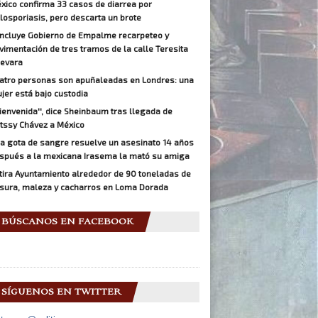
xico confirma 33 casos de diarrea por
closporiasis, pero descarta un brote
ncluye Gobierno de Empalme recarpeteo y
vimentación de tres tramos de la calle Teresita
evara
atro personas son apuñaleadas en Londres: una
jer está bajo custodia
Bienvenida'', dice Sheinbaum tras llegada de
tssy Chávez a México
a gota de sangre resuelve un asesinato 14 años
spués a la mexicana Irasema la mató su amiga
tira Ayuntamiento alrededor de 90 toneladas de
sura, maleza y cacharros en Loma Dorada
BÚSCANOS EN FACEBOOK
SÍGUENOS EN TWITTER