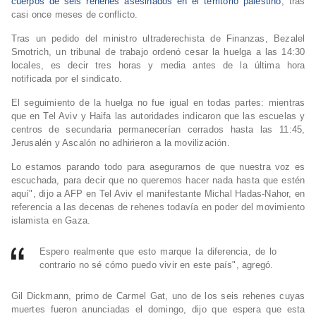
cuerpos de seis rehenes asesinados en el territorio palestino
, tras
casi once meses de conflicto.
Tras un pedido del ministro ultraderechista de Finanzas, Bezalel
Smotrich, un tribunal de trabajo ordenó cesar la huelga a las 14:30
locales, es decir tres horas y media antes de la última hora
notificada por el sindicato.
El seguimiento de la huelga no fue igual en todas partes: mientras
que en Tel Aviv y Haifa las autoridades indicaron que las escuelas y
centros de secundaria permanecerían cerrados hasta las 11:45,
Jerusalén y Ascalón no adhirieron a la movilización.
Lo estamos parando todo para asegurarnos de que nuestra voz es
escuchada, para decir que no queremos hacer nada hasta que estén
aquí", dijo a AFP en Tel Aviv el manifestante Michal Hadas-Nahor, en
referencia a las decenas de rehenes todavía en poder del movimiento
islamista en Gaza.
Espero realmente que esto marque la diferencia, de lo
contrario no sé cómo puedo vivir en este país", agregó.
Gil Dickmann, primo de Carmel Gat, uno de los seis rehenes cuyas
muertes fueron anunciadas el domingo, dijo que espera que esta