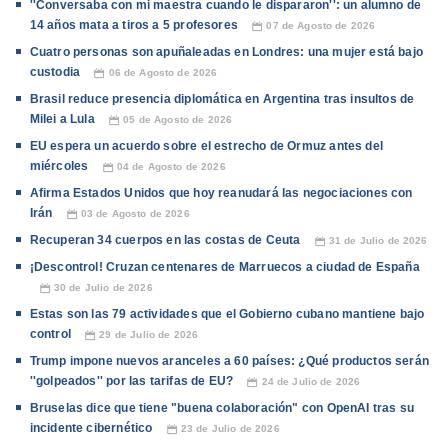
''Conversaba con mi maestra cuando le dispararon'': un alumno de
14 años mata a tiros a 5 profesores
07 de Agosto de 2026
📅
Cuatro personas son apuñaleadas en Londres: una mujer está bajo
custodia
06 de Agosto de 2026
📅
Brasil reduce presencia diplomática en Argentina tras insultos de
Milei a Lula
05 de Agosto de 2026
📅
EU espera un acuerdo sobre el estrecho de Ormuz antes del
miércoles
04 de Agosto de 2026
📅
Afirma Estados Unidos que hoy reanudará las negociaciones con
Irán
03 de Agosto de 2026
📅
Recuperan 34 cuerpos en las costas de Ceuta
31 de Julio de 2026
📅
¡Descontrol! Cruzan centenares de Marruecos a ciudad de España
30 de Julio de 2026
📅
Estas son las 79 actividades que el Gobierno cubano mantiene bajo
control
29 de Julio de 2026
📅
Trump impone nuevos aranceles a 60 países: ¿Qué productos serán
''golpeados'' por las tarifas de EU?
24 de Julio de 2026
📅
Bruselas dice que tiene "buena colaboración" con OpenAI tras su
incidente cibernético
23 de Julio de 2026
📅