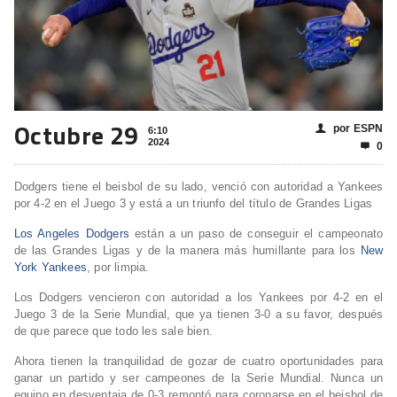
Octubre 29
por ESPN
👤
6:10
2024
0

Dodgers tiene el beisbol de su lado, venció con autoridad a Yankees
por 4-2 en el Juego 3 y está a un triunfo del título de Grandes Ligas
Los Angeles Dodgers
están a un paso de conseguir el campeonato
de las Grandes Ligas y de la manera más humillante para los
New
York Yankees
, por limpia.
Los Dodgers vencieron con autoridad a los Yankees por 4-2 en el
Juego 3 de la Serie Mundial, que ya tienen 3-0 a su favor, después
de que parece que todo les sale bien.
Ahora tienen la tranquilidad de gozar de cuatro oportunidades para
ganar un partido y ser campeones de la Serie Mundial. Nunca un
equipo en desventaja de 0-3 remontó para coronarse en el beisbol de