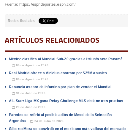
Fuente: https://espndeportes.espn.com/
Redes Sociales
ARTÍCULOS RELACIONADOS
México clasifica al Mundial Sub-20 gracias al triunfo ante Panamá
06 de Agosto de 2026
📅
Real Madrid ofrece a Vinícius contrato por $25M anuales
04 de Agosto de 2026
📅
Renuncia asesor de Infantino por plan de vender el Mundial
31 de Julio de 2026
📅
All- Star: Liga MX gana Relay Challenge MLS obtiene tres pruebas
29 de Julio de 2026
📅
Paredes se refirió al posible adiós de Messi de la Selección
Argentina
24 de Julio de 2026
📅
Gilberto Mora se convirtió en el mexicano más valioso del mercado