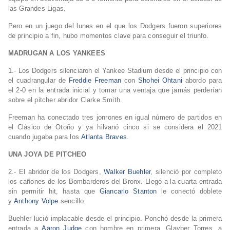
las Grandes Ligas.
Pero en un juego del lunes en el que los Dodgers fueron superiores
de principio a fin, hubo momentos clave para conseguir el triunfo.
MADRUGAN A LOS YANKEES
1.- Los Dodgers silenciaron el Yankee Stadium desde el principio con
el cuadrangular de
Freddie Freeman
con
Shohei Ohtani
abordo para
el 2-0 en la entrada inicial y tomar una ventaja que jamás perderían
sobre el pitcher abridor Clarke Smith.
Freeman ha conectado tres jonrones en igual número de partidos en
el Clásico de Otoño y ya hilvanó cinco si se considera el 2021
cuando jugaba para los
Atlanta Braves
.
UNA JOYA DE PITCHEO
2.- El abridor de los Dodgers,
Walker Buehler
, silenció por completo
los cañones de los Bombarderos del Bronx. Llegó a la cuarta entrada
sin permitir hit, hasta que
Giancarlo Stanton
le conectó doblete
y
Anthony Volpe
sencillo.
Buehler lució implacable desde el principio. Ponchó desde la primera
entrada a
Aaron Judge
con hombre en primera, Glayber Torres, a