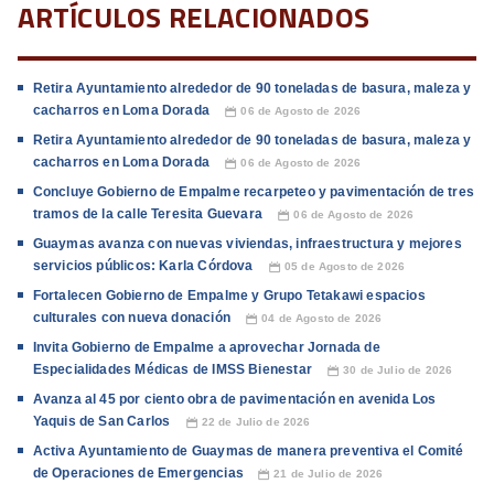
ARTÍCULOS RELACIONADOS
Retira Ayuntamiento alrededor de 90 toneladas de basura, maleza y
cacharros en Loma Dorada
06 de Agosto de 2026
📅
Retira Ayuntamiento alrededor de 90 toneladas de basura, maleza y
cacharros en Loma Dorada
06 de Agosto de 2026
📅
Concluye Gobierno de Empalme recarpeteo y pavimentación de tres
tramos de la calle Teresita Guevara
06 de Agosto de 2026
📅
Guaymas avanza con nuevas viviendas, infraestructura y mejores
servicios públicos: Karla Córdova
05 de Agosto de 2026
📅
Fortalecen Gobierno de Empalme y Grupo Tetakawi espacios
culturales con nueva donación
04 de Agosto de 2026
📅
Invita Gobierno de Empalme a aprovechar Jornada de
Especialidades Médicas de IMSS Bienestar
30 de Julio de 2026
📅
Avanza al 45 por ciento obra de pavimentación en avenida Los
Yaquis de San Carlos
22 de Julio de 2026
📅
Activa Ayuntamiento de Guaymas de manera preventiva el Comité
de Operaciones de Emergencias
21 de Julio de 2026
📅