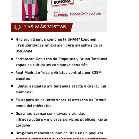
LAS MÁS VISTAS
¿Hicieron trampa como en la UNAM? Exponen
irregularidades en examen para maestros de la
USICAMM
Fortalecen Gobierno de Empalme y Grupo Tetakawi
espacios culturales con nueva donación
Real Madrid ofrece a Vinícius contrato por $25M
anuales
''Quitar escuelas militarizadas afecta a casi 13 mil
alumnos''
EU espera un acuerdo sobre el estrecho de Ormuz
antes del miércoles
Guaymas avanza con nuevas viviendas,
infraestructura y mejores servicios públicos: Karla
Córdova
Dragones mexicanos iban ocultos en un paquete
rumbo a Hong Kong querían enviarlos ilegalmente