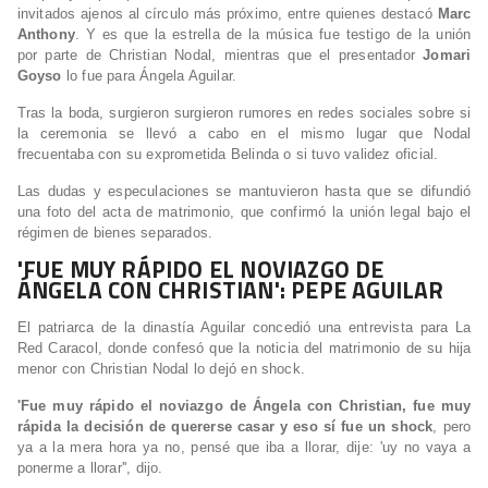
invitados ajenos al círculo más próximo, entre quienes destacó
Marc
Anthony
. Y es que la estrella de la música fue testigo de la unión
por parte de Christian Nodal, mientras que el presentador
Jomari
Goyso
lo fue para Ángela Aguilar.
Tras la boda, surgieron surgieron rumores en redes sociales sobre si
la ceremonia se llevó a cabo en el mismo lugar que Nodal
frecuentaba con su exprometida Belinda o si tuvo validez oficial.
Las dudas y especulaciones se mantuvieron hasta que se difundió
una foto del acta de matrimonio, que confirmó la unión legal bajo el
régimen de bienes separados.
'FUE MUY RÁPIDO EL NOVIAZGO DE
ÁNGELA CON CHRISTIAN': PEPE AGUILAR
El patriarca de la dinastía Aguilar concedió una entrevista para La
Red Caracol, donde confesó que la noticia del matrimonio de su hija
menor con Christian Nodal lo dejó en shock.
'Fue muy rápido el noviazgo de Ángela con Christian, fue muy
rápida la decisión de quererse casar y eso sí fue un shock
, pero
ya a la mera hora ya no, pensé que iba a llorar, dije: 'uy no vaya a
ponerme a llorar'', dijo.