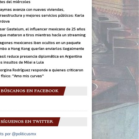
tes del miércoles
aymas avanza con nuevas viviendas,
fraestructura y mejores servicios públicos: Karla
rdova
sar Gastelum, el influencer mexicano de 25 años
 que mataron a tiros mientras hacía un streaming
agones mexicanos iban ocultos en un paquete
mbo a Hong Kong querían enviarlos ilegalmente
asil reduce presencia diplomática en Argentina
as insultos de Milei a Lula
orgina Rodríguez responde a quienes criticaron
 físico: ''Amo mis curvas''
BÚSCANOS EN FACEBOOK
SÍGUENOS EN TWITTER
ts por @politicusmx