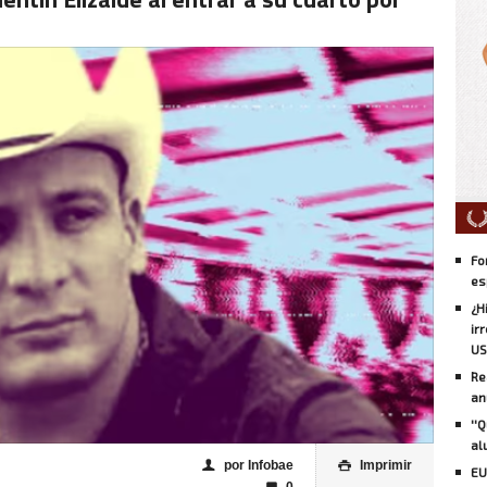
Fo
es
¿H
ir
US
Re
an
''
al
por Infobae
Imprimir
👤

EU