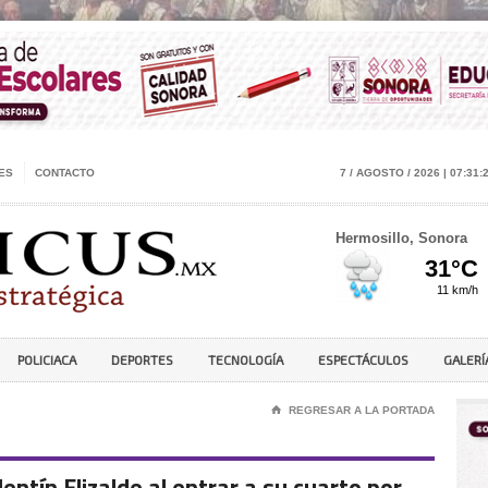
ES
CONTACTO
7 / AGOSTO / 2026 | 07:31:
Hermosillo, Sonora
POLICIACA
DEPORTES
TECNOLOGÍA
ESPECTÁCULOS
GALERÍ
⌂
REGRESAR A LA PORTADA
ntín Elizalde al entrar a su cuarto por