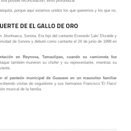
una posible reconciliación, evitó profundizar.
latiquita, porque aquí estamos unidos los que queremos y los que no,
UERTE DE EL GALLO DE ORO
n Jitonhueca, Sonora. Era hijo del cantante Everardo 'Lalo' Elizalde y
ersidad de Sonora y debutó como cantante el 24 de junio de 1998 en
ntación en Reynosa, Tamaulipas, cuando su camioneta fue
aque también murieron su chofer y su representante, mientras su
viente.
 en el panteón municipal de Guasave en un mausoleo familiar
recibiendo visitas de seguidores y sus hermanos Francisco 'El Flaco'
ión musical de la familia.