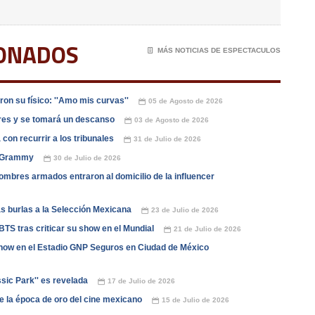
IONADOS
📄
MÁS NOTICIAS DE ESPECTACULOS
on su físico: ''Amo mis curvas''
05 de Agosto de 2026
📅
dres y se tomará un descanso
03 de Agosto de 2026
📅
con recurrir a los tribunales
31 de Julio de 2026
📅
os Grammy
30 de Julio de 2026
📅
ombres armados entraron al domicilio de la influencer
as burlas a la Selección Mexicana
23 de Julio de 2026
📅
TS tras criticar su show en el Mundial
21 de Julio de 2026
📅
how en el Estadio GNP Seguros en Ciudad de México
ssic Park'' es revelada
17 de Julio de 2026
📅
de la época de oro del cine mexicano
15 de Julio de 2026
📅