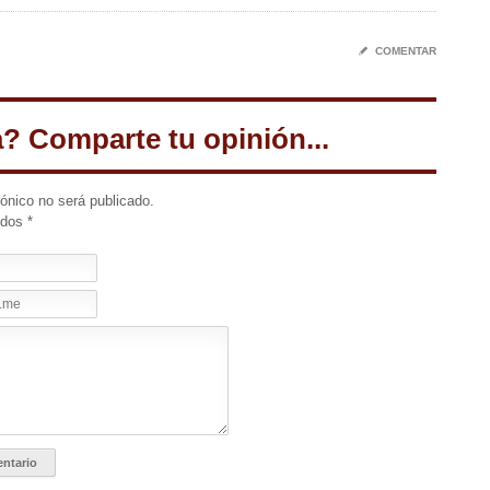
✎
COMENTAR
a? Comparte tu opinión...
rónico no será publicado.
idos
*