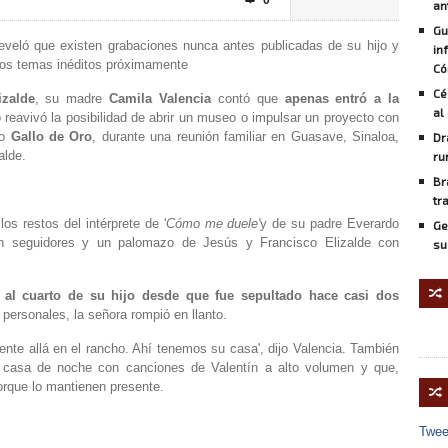
0

an
Gu
reveló que existen grabaciones nunca antes publicadas de su hijo y
in
estos temas inéditos próximamente
Có
Cé
izalde
, su madre
Camila
Valencia
contó que
apenas entró a la
al
reavivó la posibilidad de abrir un museo o impulsar un proyecto con
o
Gallo de Oro
, durante una reunión familiar en Guasave, Sinaloa,
Dr
alde.
ru
Br
tr
los restos del intérprete de
'
Cómo me duele'
y de su padre Everardo
Ge
on seguidores y un palomazo de Jesús y Francisco Elizalde con
su
🔀
 al cuarto de su hijo desde que fue sepultado hace casi dos
 personales, la señora rompió en llanto.
nte allá en el rancho. Ahí tenemos su casa', dijo Valencia. También
u casa de noche con canciones de Valentín a alto volumen y que,
orque lo mantienen presente.
🔀
Twee