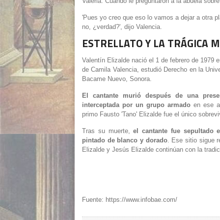
Valeria. Cuando le preguntaron a la abuela sobre 
'Pues yo creo que eso lo vamos a dejar a otra p
no, ¿verdad?', dijo Valencia.
ESTRELLATO Y LA TRÁGICA M
Valentín Elizalde nació el 1 de febrero de 1979 e
de Camila Valencia, estudió Derecho en la Univ
Bacame Nuevo, Sonora.
El cantante murió después de una prese
interceptada por un grupo armado
en ese at
primo Fausto 'Tano' Elizalde fue el único sobrevi
Tras su muerte,
el cantante fue sepultado
pintado de blanco y dorado
. Ese sitio sigue 
Elizalde y Jesús Elizalde continúan con la tradic
Fuente: https://www.infobae.com/