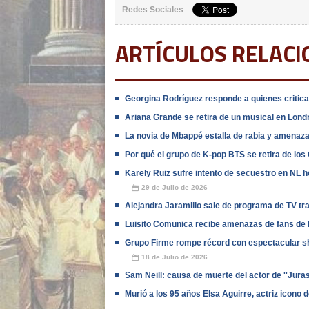
Redes Sociales
ARTÍCULOS RELAC
Georgina Rodríguez responde a quienes criticar
Ariana Grande se retira de un musical en Lon
La novia de Mbappé estalla de rabia y amenaza 
Por qué el grupo de K-pop BTS se retira de l
Karely Ruiz sufre intento de secuestro en NL h
29 de Julio de 2026
📅
Alejandra Jaramillo sale de programa de TV tr
Luisito Comunica recibe amenazas de fans de B
Grupo Firme rompe récord con espectacular s
18 de Julio de 2026
📅
Sam Neill: causa de muerte del actor de ''Jura
Murió a los 95 años Elsa Aguirre, actriz icono 