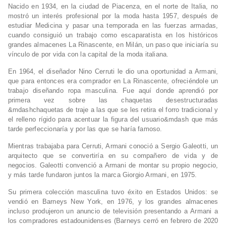
Nacido en 1934, en la ciudad de Piacenza, en el norte de Italia, no
mostró un interés profesional por la moda hasta 1957, después de
estudiar Medicina y pasar una temporada en las fuerzas armadas,
cuando consiguió un trabajo como escaparatista en los históricos
grandes almacenes La Rinascente, en Milán, un paso que iniciaría su
vínculo de por vida con la capital de la moda italiana.
En 1964, el diseñador Nino Cerruti le dio una oportunidad a Armani,
que para entonces era comprador en La Rinascente, ofreciéndole un
trabajo diseñando ropa masculina. Fue aquí donde aprendió por
primera vez sobre las chaquetas desestructuradas
&mdashchaquetas de traje a las que se les retira el forro tradicional y
el relleno rígido para acentuar la figura del usuario&mdash que más
tarde perfeccionaría y por las que se haría famoso.
Mientras trabajaba para Cerruti, Armani conoció a Sergio Galeotti, un
arquitecto que se convertiría en su compañero de vida y de
negocios. Galeotti convenció a Armani de montar su propio negocio,
y más tarde fundaron juntos la marca Giorgio Armani, en 1975.
Su primera colección masculina tuvo éxito en Estados Unidos: se
vendió en Barneys New York, en 1976, y los grandes almacenes
incluso produjeron un anuncio de televisión presentando a Armani a
los compradores estadounidenses (Barneys cerró en febrero de 2020