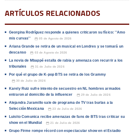
ARTÍCULOS RELACIONADOS
Georgina Rodríguez responde a quienes criticaron su físico: ''Amo
mis curvas''
05 de Agosto de 2026
📅
Ariana Grande se retira de un musical en Londres y se tomará un
descanso
03 de Agosto de 2026
📅
La novia de Mbappé estalla de rabia y amenaza con recurrir a los
tribunales
31 de Julio de 2026
📅
Por qué el grupo de K-pop BTS se retira de los Grammy
30 de Julio de 2026
📅
Karely Ruiz sufre intento de secuestro en NL hombres armados
entraron al domicilio de la influencer
29 de Julio de 2026
📅
Alejandra Jaramillo sale de programa de TV tras burlas a la
Selección Mexicana
23 de Julio de 2026
📅
Luisito Comunica recibe amenazas de fans de BTS tras criticar su
show en el Mundial
21 de Julio de 2026
📅
Grupo Firme rompe récord con espectacular show en el Estadio