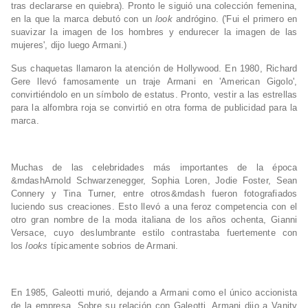
tras declararse en quiebra). Pronto le siguió una colección femenina,
en la que la marca debutó con un
look
andrógino. ('Fui el primero en
suavizar la imagen de los hombres y endurecer la imagen de las
mujeres', dijo luego Armani.)
Sus chaquetas llamaron la atención de Hollywood. En 1980, Richard
Gere llevó famosamente un traje Armani en 'American Gigolo',
convirtiéndolo en un símbolo de estatus. Pronto, vestir a las estrellas
para la alfombra roja se convirtió en otra forma de publicidad para la
marca.
Muchas de las celebridades más importantes de la época
&mdashArnold Schwarzenegger, Sophia Loren, Jodie Foster, Sean
Connery y Tina Turner, entre otros&mdash fueron fotografiados
luciendo sus creaciones. Esto llevó a una feroz competencia con el
otro gran nombre de la moda italiana de los años ochenta, Gianni
Versace, cuyo deslumbrante estilo contrastaba fuertemente con
los
looks
típicamente sobrios de Armani.
En 1985, Galeotti murió, dejando a Armani como el único accionista
de la empresa. Sobre su relación con Galeotti, Armani dijo a Vanity