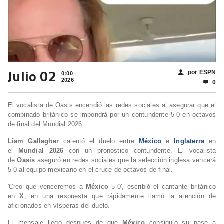
Julio 02
por ESPN
👤
0:00
2026
0

El vocalista de Oasis encendió las redes sociales al asegurar que el
combinado británico se impondrá por un contundente 5-0 en octavos
de final del Mundial 2026
Liam Gallagher
calentó el duelo entre
México
e
Inglaterra
en
el
Mundial 2026
con un pronóstico contundente. El vocalista
de
Oasis
aseguró en redes sociales que la selección inglesa vencerá
5-0 al equipo mexicano en el cruce de octavos de final.
'Creo que venceremos a
México
5-0', escribió el cantante británico
en
X
, en una respuesta que rápidamente llamó la atención de
aficionados en vísperas del duelo.
El mensaje llegó después de que
México
consiguió su pase a