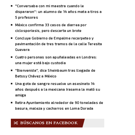
''Conversaba con mi maestra cuando le
dispararon'': un alumno de 14 años mata a tiros a
5 profesores
México confirma 33 casos de diarrea por
ciclosporiasis, pero descarta un brote
Concluye Gobierno de Empalme recarpeteo y
pavimentación de tres tramos de la calle Teresita
Guevara
Cuatro personas son apuñaleadas en Londres:
una mujer está bajo custodia
''Bienvenida'', dice Sheinbaum tras llegada de
Betssy Chávez a México
Una gota de sangre resuelve un asesinato 14
años después a la mexicana Irasema la mató su
amiga
Retira Ayuntamiento alrededor de 90 toneladas de
basura, maleza y cacharros en Loma Dorada
BÚSCANOS EN FACEBOOK
🔀