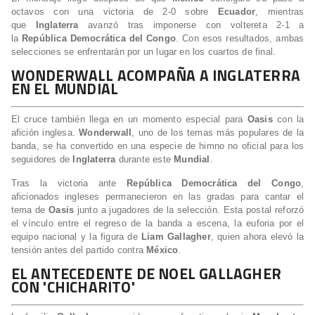
octavos con una victoria de 2-0 sobre
Ecuador
, mientras
que
Inglaterra
avanzó tras imponerse con voltereta 2-1 a
la
República Democrática del Congo
. Con esos resultados, ambas
selecciones se enfrentarán por un lugar en los cuartos de final.
WONDERWALL ACOMPAÑA A INGLATERRA
EN EL MUNDIAL
El cruce también llega en un momento especial para
Oasis
con la
afición inglesa.
Wonderwall
, uno de los temas más populares de la
banda, se ha convertido en una especie de himno no oficial para los
seguidores de
Inglaterra
durante este
Mundial
.
Tras la victoria ante
República Democrática del Congo
,
aficionados ingleses permanecieron en las gradas para cantar el
tema de
Oasis
junto a jugadores de la selección. Esta postal reforzó
el vínculo entre el regreso de la banda a escena, la euforia por el
equipo nacional y la figura de
Liam Gallagher
, quien ahora elevó la
tensión antes del partido contra
México
.
EL ANTECEDENTE DE NOEL GALLAGHER
CON 'CHICHARITO'