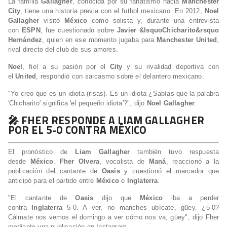
La familia
Gallagher
, conocida por su fanatismo hacia
Manchester
City
, tiene una historia previa con el futbol mexicano. En 2012,
Noel
Gallagher
visitó
México
como solista y, durante una entrevista
con
ESPN
, fue cuestionado sobre
Javier &lsquoChicharito&rsquo
Hernández
, quien en ese momento jugaba para
Manchester United
,
rival directo del club de sus amores.
Noel
, fiel a su pasión por el
City
y su rivalidad deportiva con
el
United
, respondió con sarcasmo sobre el delantero mexicano.
"Yo creo que es un idiota (risas). Es un idiota ¿Sabías que la palabra
'Chicharito' significa 'el pequeño idiota'?", dijo
Noel Gallagher
.
🎤 FHER RESPONDE A LIAM GALLAGHER
POR EL 5-0 CONTRA MÉXICO
El pronóstico de
Liam Gallagher
también tuvo respuesta
desde
México
.
Fher Olvera
, vocalista de
Maná
, reaccionó a la
publicación del cantante de
Oasis
y cuestionó el marcador que
anticipó para el partido entre
México
e
Inglaterra
.
"El cantante de
Oasis
dijo que
México
iba a perder
contra
Inglaterra
5-0. A ver, no manches ubícate, güey. ¿5-0?
Cálmate nos vemos el domingo a ver cómo nos va, güey", dijo Fher
mediante una publicación en Instagram.