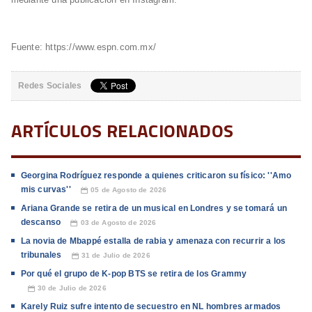
Fuente: https://www.espn.com.mx/
Redes Sociales
ARTÍCULOS RELACIONADOS
Georgina Rodríguez responde a quienes criticaron su físico: ''Amo
mis curvas''
05 de Agosto de 2026
📅
Ariana Grande se retira de un musical en Londres y se tomará un
descanso
03 de Agosto de 2026
📅
La novia de Mbappé estalla de rabia y amenaza con recurrir a los
tribunales
31 de Julio de 2026
📅
Por qué el grupo de K-pop BTS se retira de los Grammy
30 de Julio de 2026
📅
Karely Ruiz sufre intento de secuestro en NL hombres armados