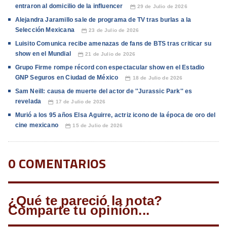
entraron al domicilio de la influencer
29 de Julio de 2026
📅
Alejandra Jaramillo sale de programa de TV tras burlas a la
Selección Mexicana
23 de Julio de 2026
📅
Luisito Comunica recibe amenazas de fans de BTS tras criticar su
show en el Mundial
21 de Julio de 2026
📅
Grupo Firme rompe récord con espectacular show en el Estadio
GNP Seguros en Ciudad de México
18 de Julio de 2026
📅
Sam Neill: causa de muerte del actor de ''Jurassic Park'' es
revelada
17 de Julio de 2026
📅
Murió a los 95 años Elsa Aguirre, actriz icono de la época de oro del
cine mexicano
15 de Julio de 2026
📅
0 COMENTARIOS
¿Qué te pareció la nota?
Comparte tu opinión...