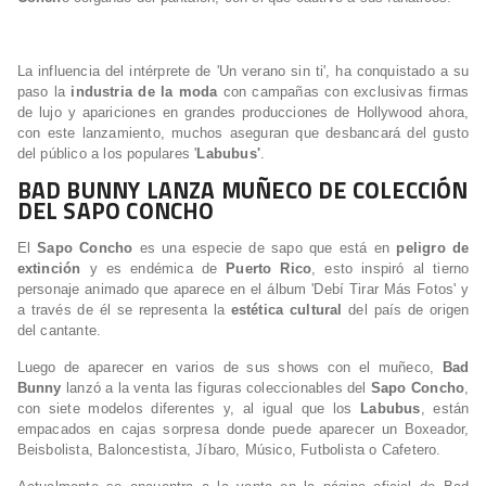
La influencia del intérprete de 'Un verano sin ti', ha conquistado a su
paso la
industria de la moda
con campañas con exclusivas firmas
de lujo y apariciones en grandes producciones de Hollywood ahora,
con este lanzamiento, muchos aseguran que desbancará del gusto
del público a los populares '
Labubus'
.
BAD BUNNY LANZA MUÑECO DE COLECCIÓN
DEL SAPO CONCHO
El
Sapo Concho
es una especie de sapo que está en
peligro de
extinción
y es endémica de
Puerto Rico
, esto inspiró al tierno
personaje animado que aparece en el álbum 'Debí Tirar Más Fotos' y
a través de él se representa la
estética cultural
del país de origen
del cantante.
Luego de aparecer en varios de sus shows con el muñeco,
Bad
Bunny
lanzó a la venta las figuras coleccionables del
Sapo Concho
,
con siete modelos diferentes y, al igual que los
Labubus
, están
empacados en cajas sorpresa donde puede aparecer un Boxeador,
Beisbolista, Baloncestista, Jíbaro, Músico, Futbolista o Cafetero.