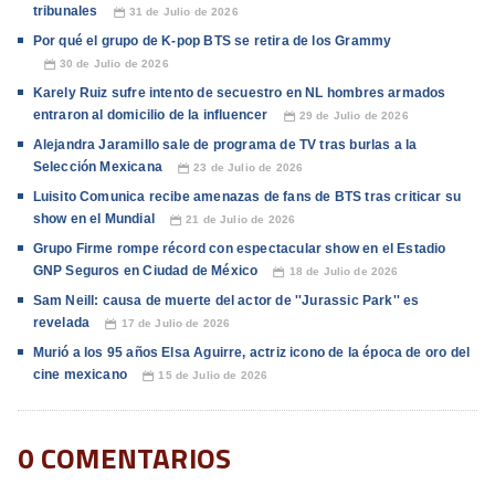
tribunales
31 de Julio de 2026
📅
Por qué el grupo de K-pop BTS se retira de los Grammy
30 de Julio de 2026
📅
Karely Ruiz sufre intento de secuestro en NL hombres armados
entraron al domicilio de la influencer
29 de Julio de 2026
📅
Alejandra Jaramillo sale de programa de TV tras burlas a la
Selección Mexicana
23 de Julio de 2026
📅
Luisito Comunica recibe amenazas de fans de BTS tras criticar su
show en el Mundial
21 de Julio de 2026
📅
Grupo Firme rompe récord con espectacular show en el Estadio
GNP Seguros en Ciudad de México
18 de Julio de 2026
📅
Sam Neill: causa de muerte del actor de ''Jurassic Park'' es
revelada
17 de Julio de 2026
📅
Murió a los 95 años Elsa Aguirre, actriz icono de la época de oro del
cine mexicano
15 de Julio de 2026
📅
0 COMENTARIOS