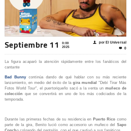
Septiembre 11
por El Universal
👤
0:00
2025
0

La figura acaparó la atención rápidamente entre los fanáticos del
cantante
Bad Bunny
continúa dando de qué hablar con su más reciente
lanzamiento, en medio del éxito de la
gira mundial
"Debí Tirar Más
Fotos World Tour", el puertoriqueño sacó a la venta un
muñeco de
colección
que se convertirá en uno de los más codiciados de la
temporada.
Durante las primeras fechas de su residencia en
Puerto Rico
como
parte de la gira, Benito lució como accesorio un muñeco del
Sapo
Conch
o colgando del pantalón, con el que cautivó a sus fanáticos.