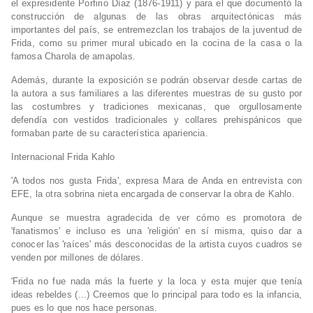
el expresidente Porfirio Díaz (1876-1911) y para el que documentó la
construcción de algunas de las obras arquitectónicas más
importantes del país, se entremezclan los trabajos de la juventud de
Frida, como su primer mural ubicado en la cocina de la casa o la
famosa Charola de amapolas.
Además, durante la exposición se podrán observar desde cartas de
la autora a sus familiares a las diferentes muestras de su gusto por
las costumbres y tradiciones mexicanas, que orgullosamente
defendía con vestidos tradicionales y collares prehispánicos que
formaban parte de su característica apariencia.
Internacional Frida Kahlo
'A todos nos gusta Frida', expresa Mara de Anda en entrevista con
EFE, la otra sobrina nieta encargada de conservar la obra de Kahlo.
Aunque se muestra agradecida de ver cómo es promotora de
'fanatismos' e incluso es una 'religión' en sí misma, quiso dar a
conocer las 'raíces' más desconocidas de la artista cuyos cuadros se
venden por millones de dólares.
'Frida no fue nada más la fuerte y la loca y esta mujer que tenía
ideas rebeldes (...) Creemos que lo principal para todo es la infancia,
pues es lo que nos hace personas.