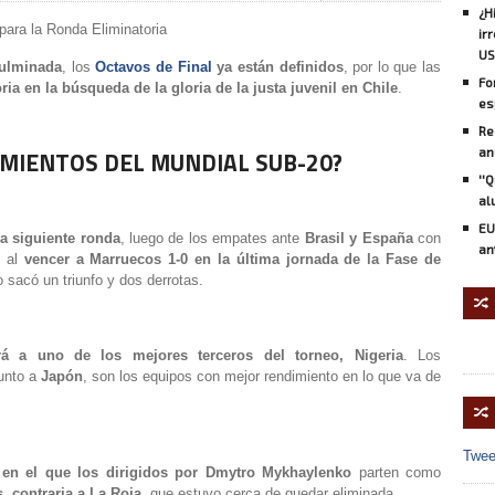
¿H
para la Ronda Eliminatoria
ir
US
ulminada
, los
Octavos de Final
ya están definidos
, por lo que las
Fo
ria en la búsqueda de la gloria de la justa juvenil en Chile
.
es
Re
an
MIENTOS DEL MUNDIAL SUB-20?
''
al
EU
a siguiente ronda
, luego de los empates ante
Brasil y España
con
an
 al
vencer a Marruecos 1-0 en la última jornada de la Fase de
 sacó un triunfo y dos derrotas.
🔀
rá a uno de los mejores terceros del torneo, Nigeria
. Los
unto a
Japón
, son los equipos con mejor rendimiento en lo que va de
🔀
Twee
 en el que los dirigidos por Dmytro Mykhaylenko
parten como
, contraria a La Roja
, que estuvo cerca de quedar eliminada.