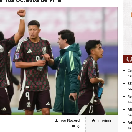
Co
ca
SE
re
Re
en
Af
ne
por Record
Imprimir
👤

Ar
0

se