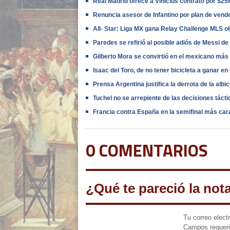
Real Madrid ofrece a Vinícius contrato por $2
Renuncia asesor de Infantino por plan de vende
All- Star: Liga MX gana Relay Challenge MLS o
Paredes se refirió al posible adiós de Messi de
Gilberto Mora se convirtió en el mexicano más
Isaac del Toro, de no tener bicicleta a ganar en
Prensa Argentina justifica la derrota de la alb
Tuchel no se arrepiente de las decisiones táct
Francia contra España en la semifinal más cara
0 COMENTARIOS
¿Qué te pareció la not
Tu correo elect
Campos requer