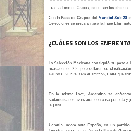
Tras la Fase de Grupos, estos son los choques 
Con la
Fase de Grupos del
Mundial Sub-20
c
Selecciones se preparan para la
Fase Eliminato
¿CUÁLES SON LOS ENFRENTA
La
Selección Mexicana consiguió su pase a l
marcador de 2-2, pero sellaron su clasificación
Grupos
. Su rival será el anfitrión,
Chile
que solo
En la misma llave,
Argentina se enfrenta
sudamericanos avanzaron con paso perfecto y j
la justa.
Ucrania jugará ante España, en un partido
favoritos por su actuación en la
Fase de Grupos