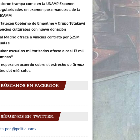
icieron trampa como en la UNAM? Exponen
regularidades en examen para maestros de la
ICAMM
rtalecen Gobierno de Empalme y Grupo Tetakawi
pacios culturales con nueva donación
al Madrid ofrece a Vinícius contrato por $25M
uales
Quitar escuelas militarizadas afecta a casi 13 mil
umnos''
 espera un acuerdo sobre el estrecho de Ormuz
tes del miércoles
BÚSCANOS EN FACEBOOK
SÍGUENOS EN TWITTER
ts por @politicusmx