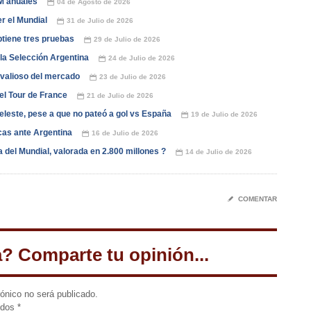
5M anuales
04 de Agosto de 2026
📅
r el Mundial
31 de Julio de 2026
📅
btiene tres pruebas
29 de Julio de 2026
📅
 la Selección Argentina
24 de Julio de 2026
📅
 valioso del mercado
23 de Julio de 2026
📅
 el Tour de France
21 de Julio de 2026
📅
iceleste, pese a que no pateó a gol vs España
19 de Julio de 2026
📅
icas ante Argentina
16 de Julio de 2026
📅
 del Mundial, valorada en 2.800 millones ?
14 de Julio de 2026
📅
✎
COMENTAR
a? Comparte tu opinión...
rónico no será publicado.
idos
*