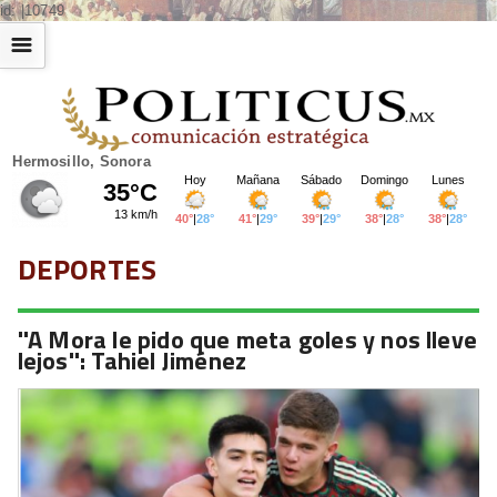
id: |10749
☰
Hermosillo, Sonora
DEPORTES
''A Mora le pido que meta goles y nos lleve
lejos'': Tahiel Jiménez