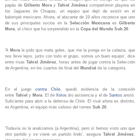
papás de
Gilberto Mora
y
Tahiel Jiménez
compartieron playera en
los Jaguares de Chiapas, un equipo que dejó de existir en el
balompié mexicano. Ahora, el atacante de 19 años reconoce que uno
de sus principales socios en la
Selección Mexicana
es
Gilberto
Mora
, el chico que ha sorprendido en la
Copa del Mundo Sub 20
.
'A
Mora
le pido que meta goles, que me la ponga en la cabeza, que
nos lleve lejos, junto con todo el grupo, somos un buen equipo', dice
entre risas
Tahiel Jiménez
, horas antes de jugar contra la Selección
de Argentina, en los cuartos de final del
Mundial
de la categoría.
En el juego
contra Chile
, quedó evidencia de la conexión
entre
Tahiel
y
Mora
. El de
Xolos
dio asistencia y el de
Santos
anotó.
Suficiente para abrir a la defensa de Chile. El rival ahora es distinto,
es Argentina, el equipo más valioso del torneo
Sub 20
.
'Todavía no la analizamos (a Argentina), pero sí hemos visto uno que
otro partido y se viene un partido lindo', asegura
Tahiel Jiménez
,