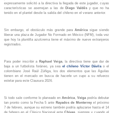
expresamente solicitó a la directiva la llegada de este jugador, cuyas
características se asemejan a las de
Diego Valdés
y que no ha
tenido en el plantel desde la salida del chileno en el verano anterior.
Sin embargo, el obstáculo más grande para
América
sigue siendo
liberar una plaza de Jugador No Formado en México (NFM), toda vez
que hoy la plantilla azulcrema tiene el máximo de nueve extranjeros
registrados.
Para poder inscribir a
Raphael Veiga
, la directiva tiene que dar de
baja a un futbolista foráneo, ya sea
el chileno Víctor Dávila
o el
colombiano José Raúl Zúñiga, los dos elementos que las Águilas
tienen en el mercado en busca de hacerle un cupo a su refuerzo
estelar para este Clausura 2026.
Si todo sale conforme lo planeado en
América
,
Veiga
podría debutar
tan pronto como la Fecha 5 ante
Rayados de Monterrey
el próximo
7 de febrero, aunque su estreno también podría aplazarse hasta el 14
de febrero en el Clásico Nacional ante
Chivas
, siempre y cuando el