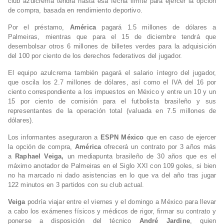
club azulcrema tendrá hasta esa fecha límite para ejercer la opción
de compra, basada en rendimiento deportivo.
Por el préstamo,
América
pagará 1.5 millones de dólares a
Palmeiras, mientras que para el 15 de diciembre tendrá que
desembolsar otros 6 millones de billetes verdes para la adquisición
del 100 por ciento de los derechos federativos del jugador.
El equipo azulcrema también pagará el salario íntegro del jugador,
que oscila los 2.7 millones de dólares, así como el IVA del 16 por
ciento correspondiente a los impuestos en México y entre un 10 y un
15 por ciento de comisión para el futbolista brasileño y sus
representantes de la operación total (valuada en 7.5 millones de
dólares).
Los informantes aseguraron a
ESPN México
que en caso de ejercer
la opción de compra,
América
ofrecerá un contrato por 3 años más
a
Raphael Veiga,
un mediapunta brasileño de 30 años que es el
máximo anotador de Palmeiras en el Siglo XXI con 109 goles, si bien
no ha marcado ni dado asistencias en lo que va del año tras jugar
122 minutos en 3 partidos con su club actual.
Veiga
podría viajar entre el viernes y el domingo a México para llevar
a cabo los exámenes físicos y médicos de rigor, firmar su contrato y
ponerse a disposición del técnico
André Jardine
, quien