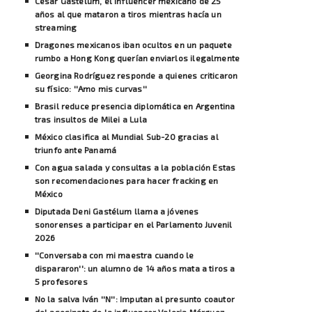
César Gastelum, el influencer mexicano de 25
años al que mataron a tiros mientras hacía un
streaming
Dragones mexicanos iban ocultos en un paquete
rumbo a Hong Kong querían enviarlos ilegalmente
Georgina Rodríguez responde a quienes criticaron
su físico: ''Amo mis curvas''
Brasil reduce presencia diplomática en Argentina
tras insultos de Milei a Lula
México clasifica al Mundial Sub-20 gracias al
triunfo ante Panamá
Con agua salada y consultas a la población Estas
son recomendaciones para hacer fracking en
México
Diputada Deni Gastélum llama a jóvenes
sonorenses a participar en el Parlamento Juvenil
2026
''Conversaba con mi maestra cuando le
dispararon'': un alumno de 14 años mata a tiros a
5 profesores
No la salva Iván ''N'': Imputan al presunto coautor
del asesinato de la influencer Valeria Márquez