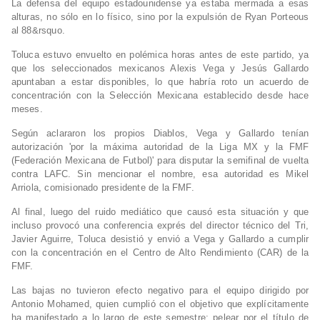
La defensa del equipo estadounidense ya estaba mermada a esas
alturas, no sólo en lo físico, sino por la expulsión de Ryan Porteous
al 88&rsquo.
Toluca estuvo envuelto en polémica horas antes de este partido, ya
que los seleccionados mexicanos Alexis Vega y Jesús Gallardo
apuntaban a estar disponibles, lo que habría roto un acuerdo de
concentración con la Selección Mexicana establecido desde hace
meses.
Según aclararon los propios Diablos, Vega y Gallardo tenían
autorización 'por la máxima autoridad de la Liga MX y la FMF
(Federación Mexicana de Futbol)' para disputar la semifinal de vuelta
contra LAFC. Sin mencionar el nombre, esa autoridad es Mikel
Arriola, comisionado presidente de la FMF.
Al final, luego del ruido mediático que causó esta situación y que
incluso provocó una conferencia exprés del director técnico del Tri,
Javier Aguirre, Toluca desistió y envió a Vega y Gallardo a cumplir
con la concentración en el Centro de Alto Rendimiento (CAR) de la
FMF.
Las bajas no tuvieron efecto negativo para el equipo dirigido por
Antonio Mohamed, quien cumplió con el objetivo que explícitamente
ha manifestado a lo largo de este semestre: pelear por el título de