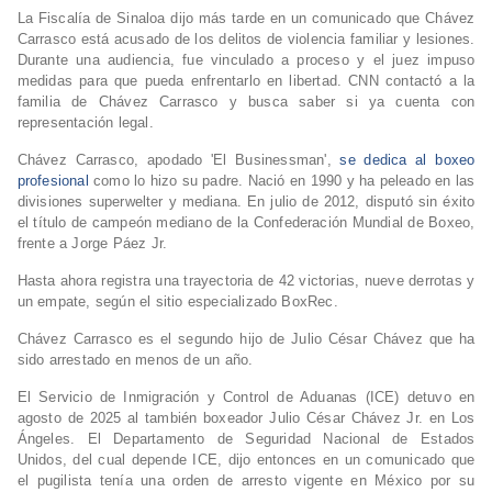
La Fiscalía de Sinaloa dijo más tarde en un comunicado que Chávez
Carrasco está acusado de los delitos de violencia familiar y lesiones.
Durante una audiencia, fue vinculado a proceso y el juez impuso
medidas para que pueda enfrentarlo en libertad. CNN contactó a la
familia de Chávez Carrasco y busca saber si ya cuenta con
representación legal.
Chávez Carrasco, apodado 'El Businessman',
se dedica al boxeo
profesional
como lo hizo su padre. Nació en 1990 y ha peleado en las
divisiones superwelter y mediana. En julio de 2012, disputó sin éxito
el título de campeón mediano de la Confederación Mundial de Boxeo,
frente a Jorge Páez Jr.
Hasta ahora registra una trayectoria de 42 victorias, nueve derrotas y
un empate, según el sitio especializado BoxRec.
Chávez Carrasco es el segundo hijo de Julio César Chávez que ha
sido arrestado en menos de un año.
El Servicio de Inmigración y Control de Aduanas (ICE) detuvo en
agosto de 2025 al también boxeador Julio César Chávez Jr. en Los
Ángeles. El Departamento de Seguridad Nacional de Estados
Unidos, del cual depende ICE, dijo entonces en un comunicado que
el pugilista tenía una orden de arresto vigente en México por su