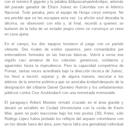
con el número 8 gigante y la palabra &ldquocampeón&rdquo, además
del pasado ganador de Efraín Juárez en Colombia con el Atlético
Nacional. Todo pesaba, pero el equipo de Huiqui creyó siempre. No
era posible que se les escapara esta vez. La afición azul deseaba la
décima, se obsesionó con ella y, al final, recordó a quienes se
burlaron de la falta de un estadio propio cómo se construye un reino
en casa ajena.
En el campo, los dos equipos honraron el juego con un partido
vibrante. Dos rivales de estilos opuestos, pero comandados por
entrenadores formados en las fuerzas básicas. Volvió a verse ese
orgullo casi amateur de los celestes: generosos, solidarios y
aguerridos hasta la imprudencia. Pero la capacidad competitiva de
Pumas, tantas veces acreditada bajo la dirección técnica de Juárez,
los llevó a resistir, esperar y, de alguna manera, rescatar a los
árbitros de la enorme polémica que se avistaba &ndashdespués de la
designación del silbante Daniel Quintero Huitrón y los señalamientos
públicos contra Cruz Azul&ndash con una remontada memorable.
El paraguayo Robert Morales remató cruzado en el área grande y
desató un estallido en Ciudad Universitaria con la caída de Kevin
Mier, quien no pudo reaccionar bajo los tres postes (30). Antes, sólo
Rodrigo López había probado los reflejos del arquero colombiano con
un tiro desde fuera del área, pero hacía falta una genialidad individual