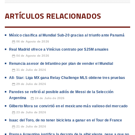
ARTÍCULOS RELACIONADOS
México clasifica al Mundial Sub-20 gracias al triunfo ante Panamá
06 de Agosto de 2026
📅
Real Madrid ofrece a Vinícius contrato por $25M anuales
04 de Agosto de 2026
📅
Renuncia asesor de Infantino por plan de vender el Mundial
31 de Julio de 2026
📅
All- Star: Liga MX gana Relay Challenge MLS obtiene tres pruebas
29 de Julio de 2026
📅
Paredes se refirió al posible adiós de Messi de la Selección
Argentina
24 de Julio de 2026
📅
Gilberto Mora se convirtió en el mexicano más valioso del mercado
23 de Julio de 2026
📅
Isaac del Toro, de no tener bicicleta a ganar en el Tour de France
21 de Julio de 2026
📅
Prensa Argentina justifica la derrota de la albiceleste, pese a que no