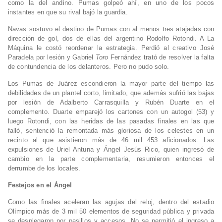
como la del andino. Pumas golpeó ahí, en uno de los pocos
instantes en que su rival bajó la guardia.
Navas sostuvo el destino de Pumas con al menos tres atajadas con
dirección de gol, dos de ellas del argentino Rodolfo Rotondi. A La
Máquina le costó reordenar la estrategia. Perdió al creativo José
Paradela por lesión y Gabriel
Toro
Fernández trató de resolver la falta
de contundencia de los delanteros. Pero no pudo solo.
Los Pumas de Juárez escondieron la mayor parte del tiempo las
debilidades de un plantel corto, limitado, que además sufrió las bajas
por lesión de Adalberto Carrasquilla y Rubén Duarte en el
complemento. Duarte emparejó los cartones con un autogol (53) y
luego Rotondi, con las heridas de las pasadas finales en las que
falló, sentenció la remontada más gloriosa de los celestes en un
recinto al que asistieron más de 46 mil 453 aficionados. Las
expulsiones de Uriel Antuna y Ángel Jesús Rico, quien ingresó de
cambio en la parte complementaria, resumieron entonces el
derrumbe de los locales.
Festejos en el Ángel
Como las finales aceleran las agujas del reloj, dentro del estadio
Olímpico más de 3 mil 50 elementos de seguridad pública y privada
se desplegaron por pasillos y accesos. No se permitió el ingreso a