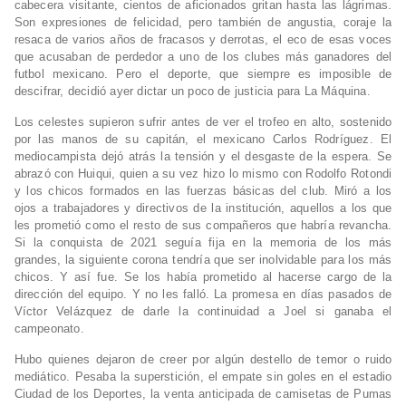
cabecera visitante, cientos de aficionados gritan hasta las lágrimas.
Son expresiones de felicidad, pero también de angustia, coraje la
resaca de varios años de fracasos y derrotas, el eco de esas voces
que acusaban de perdedor a uno de los clubes más ganadores del
futbol mexicano. Pero el deporte, que siempre es imposible de
descifrar, decidió ayer dictar un poco de justicia para La Máquina.
Los celestes supieron sufrir antes de ver el trofeo en alto, sostenido
por las manos de su capitán, el mexicano Carlos Rodríguez. El
mediocampista dejó atrás la tensión y el desgaste de la espera. Se
abrazó con Huiqui, quien a su vez hizo lo mismo con Rodolfo Rotondi
y los chicos formados en las fuerzas básicas del club. Miró a los
ojos a trabajadores y directivos de la institución, aquellos a los que
les prometió como el resto de sus compañeros que habría revancha.
Si la conquista de 2021 seguía fija en la memoria de los más
grandes, la siguiente corona tendría que ser inolvidable para los más
chicos. Y así fue. Se los había prometido al hacerse cargo de la
dirección del equipo. Y no les falló. La promesa en días pasados de
Víctor Velázquez de darle la continuidad a Joel si ganaba el
campeonato.
Hubo quienes dejaron de creer por algún destello de temor o ruido
mediático. Pesaba la superstición, el empate sin goles en el estadio
Ciudad de los Deportes, la venta anticipada de camisetas de Pumas