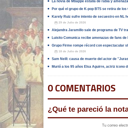
La novia de Mbappé estalla de rabia y amenaza 
Por qué el grupo de K-pop BTS se retira de l
Karely Ruiz sufre intento de secuestro en NL h
29 de Julio de 2026
📅
Alejandra Jaramillo sale de programa de TV tr
Luisito Comunica recibe amenazas de fans de B
Grupo Firme rompe récord con espectacular s
18 de Julio de 2026
📅
Sam Neill: causa de muerte del actor de ''Jura
Murió a los 95 años Elsa Aguirre, actriz icono 
0 COMENTARIOS
¿Qué te pareció la not
Tu correo elect