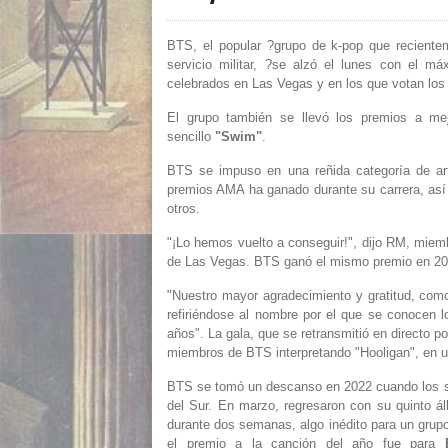
BTS, el popular ?grupo de k-pop que recientem
servicio militar, ?se alzó el lunes con el m
celebrados en Las Vegas y en los que votan los
El grupo también se llevó los premios a mejo
sencillo
"Swim"
.
BTS se impuso en una reñida categoría de art
premios AMA ha ganado durante su carrera, as
otros.
"¡Lo hemos vuelto a conseguir!", dijo RM, mie
de Las Vegas. BTS ganó el mismo premio en 20
"Nuestro mayor agradecimiento y gratitud, como
refiriéndose al nombre por el que se conocen 
años". La gala, que se retransmitió en directo
miembros de BTS interpretando "Hooligan", en u
BTS se tomó un descanso en 2022 cuando los siet
del Sur. En marzo, regresaron con su quinto ál
durante dos semanas, algo inédito para un grupo
el premio a la canción del año fue para