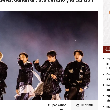
¿H
ir
US
Fo
es
Re
an
''
al
por Yahoo
Imprimir
👤

EU