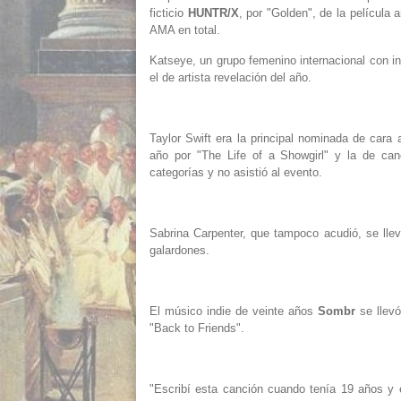
ficticio
HUNTR/X
, por "Golden", de la película 
AMA en total.
Katseye, un grupo femenino internacional con in
el ⁠de artista revelación del año.
Taylor Swift era la principal nominada de ⁠cara
año por "The Life of a Showgirl" y la de can
categorías y no asistió al evento.
Sabrina Carpenter, que tampoco acudió, se llev
galardones.
El músico indie de veinte años
Sombr
se llevó
"Back to Friends".
"Escribí esta canción cuando tenía 19 años y e