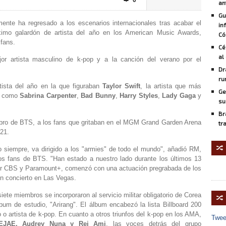
0

an
Gu
ente ha regresado a los escenarios internacionales tras acabar el
in
áximo galardón de artista del año en los American Music Awards,
Có
 fans.
Cé
al
r artista masculino de ⁠k-pop y a la canción del verano ⁠por el
Dr
ru
ista del año en la que figuraban
Taylor Swift
, la artista que más
Ge
í como
Sabrina Carpenter
,
Bad Bunny
,
Harry Styles
,
Lady Gaga
y
su
Br
mbro de BTS, a los fans que gritaban en el MGM Grand Garden Arena
tr
21.
🔀
 siempre, va dirigido a los "armies" de todo el mundo", añadió RM,
los fans de BTS. "Han estado a nuestro lado durante los últimos 13
 por CBS y Paramount+, comenzó con una actuación pregrabada de los
n concierto en Las Vegas.
e miembros se incorporaron al servicio militar obligatorio de Corea
🔀
bum de estudio, "Arirang". El álbum encabezó la lista Billboard 200
 o artista de k-pop. En cuanto a otros triunfos del k-pop en los AMA,
Twee
EJAE, Audrey Nuna y Rei Ami
, las voces detrás del grupo