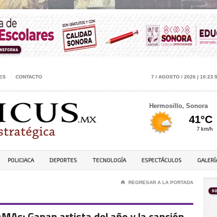
ES
CONTACTO
7 / AGOSTO / 2026 | 10:23:
Hermosillo, Sonora
POLICIACA
DEPORTES
TECNOLOGÍA
ESPECTÁCULOS
GALERÍ
⌂
REGRESAR A LA PORTADA
AMAs: Ganan artista del año y la canción