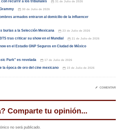
con recurrir a los tribunales
31 de Julio de 2026
📅
os Grammy
30 de Julio de 2026
📅
ombres armados entraron al domicilio de la influencer
as burlas a la Selección Mexicana
23 de Julio de 2026
📅
TS tras criticar su show en el Mundial
21 de Julio de 2026
📅
how en el Estadio GNP Seguros en Ciudad de México
ssic Park'' es revelada
17 de Julio de 2026
📅
de la época de oro del cine mexicano
15 de Julio de 2026
📅
✎
COMENTAR
a? Comparte tu opinión...
rónico no será publicado.