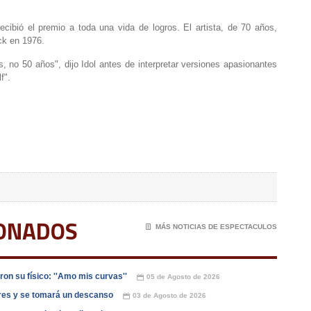
ecibió el premio a toda una vida de logros. El artista, de 70 años,
ck en 1976.
no 50 años", dijo Idol antes de interpretar versiones apasionantes
f".
IONADOS
📄
MÁS NOTICIAS DE ESPECTACULOS
on su físico: ''Amo mis curvas''
05 de Agosto de 2026
📅
dres y se tomará un descanso
03 de Agosto de 2026
📅