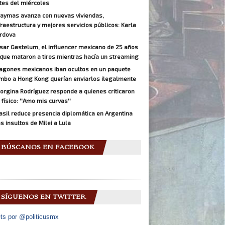
tes del miércoles
aymas avanza con nuevas viviendas,
fraestructura y mejores servicios públicos: Karla
rdova
sar Gastelum, el influencer mexicano de 25 años
 que mataron a tiros mientras hacía un streaming
agones mexicanos iban ocultos en un paquete
mbo a Hong Kong querían enviarlos ilegalmente
orgina Rodríguez responde a quienes criticaron
 físico: ''Amo mis curvas''
asil reduce presencia diplomática en Argentina
as insultos de Milei a Lula
BÚSCANOS EN FACEBOOK
SÍGUENOS EN TWITTER
ts por @politicusmx