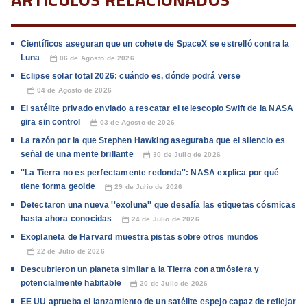
Científicos aseguran que un cohete de SpaceX se estrelló contra la
Luna
06 de Agosto de 2026
📅
Eclipse solar total 2026: cuándo es, dónde podrá verse
04 de Agosto de 2026
📅
El satélite privado enviado a rescatar el telescopio Swift de la NASA
gira sin control
03 de Agosto de 2026
📅
La razón por la que Stephen Hawking aseguraba que el silencio es
señal de una mente brillante
30 de Julio de 2026
📅
''La Tierra no es perfectamente redonda'': NASA explica por qué
tiene forma geoide
29 de Julio de 2026
📅
Detectaron una nueva ''exoluna'' que desafía las etiquetas cósmicas
hasta ahora conocidas
24 de Julio de 2026
📅
Exoplaneta de Harvard muestra pistas sobre otros mundos
22 de Julio de 2026
📅
Descubrieron un planeta similar a la Tierra con atmósfera y
potencialmente habitable
20 de Julio de 2026
📅
EE UU aprueba el lanzamiento de un satélite espejo capaz de reflejar