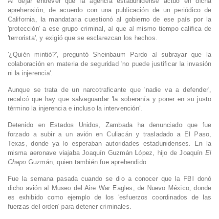
Al dejar entrever que la agencia estadunidense actuó en dicha
aprehensión, de acuerdo con una publicación de un periódico de
California, la mandataria cuestionó al gobierno de ese país por la
'protección' a ese grupo criminal, al que al mismo tiempo califica de
'terrorista', y exigió que se esclarezcan los hechos.
'¿Quién mintió?', preguntó Sheinbaum Pardo al subrayar que la
colaboración en materia de seguridad 'no puede justificar la invasión
ni la injerencia'.
Aunque se trata de un narcotraficante que 'nadie va a defender',
recalcó que hay que salvaguardar 'la soberanía y poner en su justo
término la injerencia e incluso la intervención'.
Detenido en Estados Unidos, Zambada ha denunciado que fue
forzado a subir a un avión en Culiacán y trasladado a El Paso,
Texas, donde ya lo esperaban autoridades estadunidenses. En la
misma aeronave viajaba Joaquín Guzmán López, hijo de Joaquín
El
Chapo
Guzmán, quien también fue aprehendido.
Fue la semana pasada cuando se dio a conocer que la FBI donó
dicho avión al Museo del Aire War Eagles, de Nuevo México, donde
es exhibido como ejemplo de los 'esfuerzos coordinados de las
fuerzas del orden' para detener criminales.