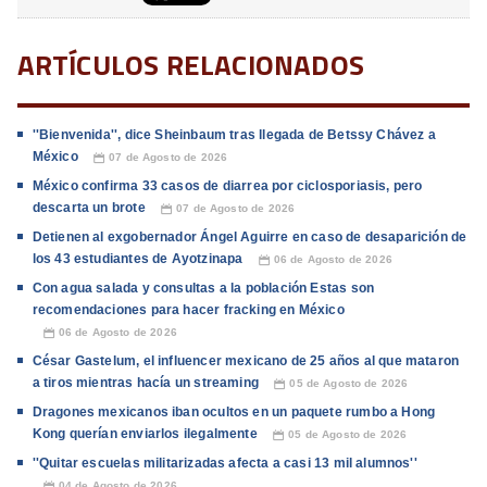
ARTÍCULOS RELACIONADOS
''Bienvenida'', dice Sheinbaum tras llegada de Betssy Chávez a
México
07 de Agosto de 2026
📅
México confirma 33 casos de diarrea por ciclosporiasis, pero
descarta un brote
07 de Agosto de 2026
📅
Detienen al exgobernador Ángel Aguirre en caso de desaparición de
los 43 estudiantes de Ayotzinapa
06 de Agosto de 2026
📅
Con agua salada y consultas a la población Estas son
recomendaciones para hacer fracking en México
06 de Agosto de 2026
📅
César Gastelum, el influencer mexicano de 25 años al que mataron
a tiros mientras hacía un streaming
05 de Agosto de 2026
📅
Dragones mexicanos iban ocultos en un paquete rumbo a Hong
Kong querían enviarlos ilegalmente
05 de Agosto de 2026
📅
''Quitar escuelas militarizadas afecta a casi 13 mil alumnos''
04 de Agosto de 2026
📅