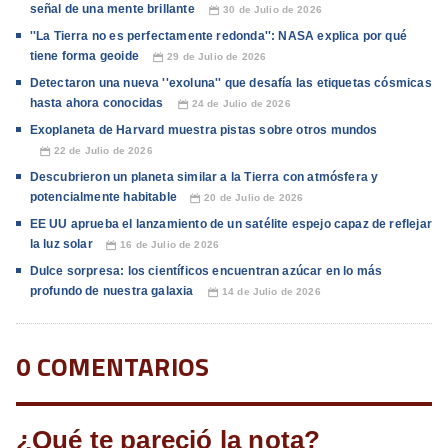
señal de una mente brillante
30 de Julio de 2026
📅
''La Tierra no es perfectamente redonda'': NASA explica por qué
tiene forma geoide
29 de Julio de 2026
📅
Detectaron una nueva ''exoluna'' que desafía las etiquetas cósmicas
hasta ahora conocidas
24 de Julio de 2026
📅
Exoplaneta de Harvard muestra pistas sobre otros mundos
22 de Julio de 2026
📅
Descubrieron un planeta similar a la Tierra con atmósfera y
potencialmente habitable
20 de Julio de 2026
📅
EE UU aprueba el lanzamiento de un satélite espejo capaz de reflejar
la luz solar
16 de Julio de 2026
📅
Dulce sorpresa: los científicos encuentran azúcar en lo más
profundo de nuestra galaxia
14 de Julio de 2026
📅
0 COMENTARIOS
¿Qué te pareció la nota?