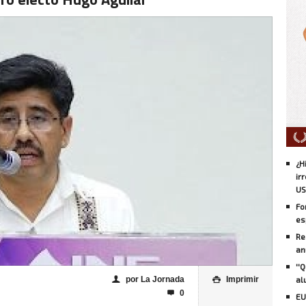
¿H
ir
US
Fo
es
Re
an
''
por La Jornada
Imprimir
al
👤

0

EU