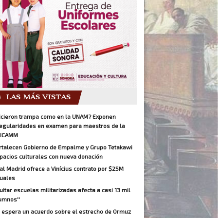
LAS MÁS VISTAS
icieron trampa como en la UNAM? Exponen
regularidades en examen para maestros de la
ICAMM
rtalecen Gobierno de Empalme y Grupo Tetakawi
pacios culturales con nueva donación
al Madrid ofrece a Vinícius contrato por $25M
uales
Quitar escuelas militarizadas afecta a casi 13 mil
umnos''
 espera un acuerdo sobre el estrecho de Ormuz