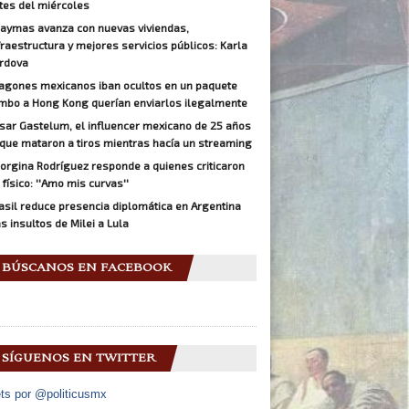
tes del miércoles
aymas avanza con nuevas viviendas,
fraestructura y mejores servicios públicos: Karla
rdova
agones mexicanos iban ocultos en un paquete
mbo a Hong Kong querían enviarlos ilegalmente
sar Gastelum, el influencer mexicano de 25 años
 que mataron a tiros mientras hacía un streaming
orgina Rodríguez responde a quienes criticaron
 físico: ''Amo mis curvas''
asil reduce presencia diplomática en Argentina
as insultos de Milei a Lula
BÚSCANOS EN FACEBOOK
SÍGUENOS EN TWITTER
ts por @politicusmx