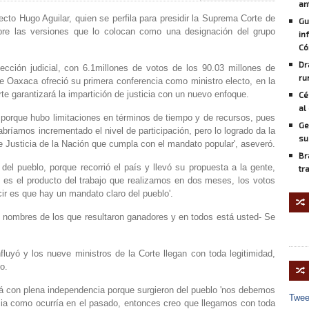
an
lecto Hugo Aguilar, quien se perfila para presidir la Suprema Corte de
Gu
bre las versiones que lo colocan como una designación del grupo
in
Có
Dr
ección judicial, con 6.1millones de votos de los 90.03 millones de
ru
 de Oaxaca ofreció su primera conferencia como ministro electo, en la
te garantizará la impartición de justicia con un nuevo enfoque.
Cé
al
, porque hubo limitaciones en términos de tiempo y de recursos, pues
Ge
bríamos incrementado el nivel de participación, pero lo logrado da la
su
 Justicia de la Nación que cumpla con el mandato popular', aseveró.
Br
 del pueblo, porque recorrió el país y llevó su propuesta a la gente,
tr
 es el producto del trabajo que realizamos en dos meses, los votos
cir es que hay un mandato claro del pueblo'.
🔀
s nombres de los que resultaron ganadores y en todos está usted- Se
fluyó y los nueve ministros de la Corte llegan con toda legitimidad,
o.
🔀
rá con plena independencia porque surgieron del pueblo 'nos debemos
Twee
ncia como ocurría en el pasado, entonces creo que llegamos con toda