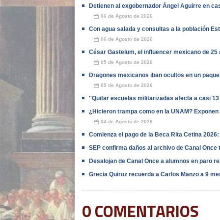
Detienen al exgobernador Ángel Aguirre en cas
06 de Agosto de 2026
📅
Con agua salada y consultas a la población E
06 de Agosto de 2026
📅
César Gastelum, el influencer mexicano de 25 
05 de Agosto de 2026
📅
Dragones mexicanos iban ocultos en un paquet
05 de Agosto de 2026
📅
''Quitar escuelas militarizadas afecta a casi 13
¿Hicieron trampa como en la UNAM? Exponen 
04 de Agosto de 2026
📅
Comienza el pago de la Beca Rita Cetina 2026: c
SEP confirma daños al archivo de Canal Once t
Desalojan de Canal Once a alumnos en paro re
Grecia Quiroz recuerda a Carlos Manzo a 9 me
0 COMENTARIOS