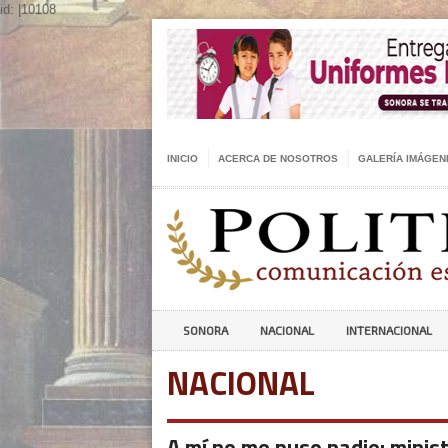
id: |10108
INICIO
ACERCA DE NOSOTROS
GALERÍA IMÁGEN
SONORA
NACIONAL
INTERNACIONAL
NACIONAL
A mí no me puso nadie: minis