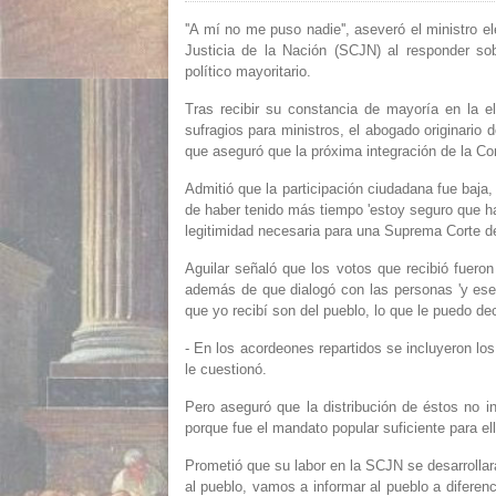
''A mí no me puso nadie'', aseveró el ministro e
Justicia de la Nación (SCJN) al responder so
político mayoritario.
Tras recibir su constancia de mayoría en la el
sufragios para ministros, el abogado originario
que aseguró que la próxima integración de la Cor
Admitió que la participación ciudadana fue baja
de haber tenido más tiempo 'estoy seguro que ha
legitimidad necesaria para una Suprema Corte de
Aguilar señaló que los votos que recibió fueron
además de que dialogó con las personas 'y ese
que yo recibí son del pueblo, lo que le puedo de
- En los acordeones repartidos se incluyeron lo
le cuestionó.
Pero aseguró que la distribución de éstos no in
porque fue el mandato popular suficiente para ell
Prometió que su labor en la SCJN se desarrolla
al pueblo, vamos a informar al pueblo a difere