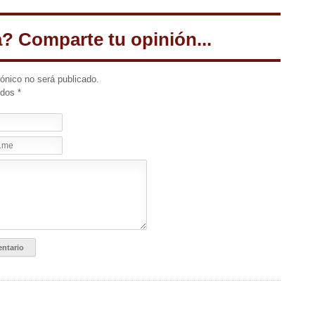
a? Comparte tu opinión...
rónico no será publicado.
idos
*