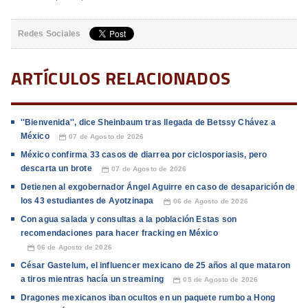
Redes Sociales
ARTÍCULOS RELACIONADOS
''Bienvenida'', dice Sheinbaum tras llegada de Betssy Chávez a
México
07 de Agosto de 2026
📅
México confirma 33 casos de diarrea por ciclosporiasis, pero
descarta un brote
07 de Agosto de 2026
📅
Detienen al exgobernador Ángel Aguirre en caso de desaparición de
los 43 estudiantes de Ayotzinapa
06 de Agosto de 2026
📅
Con agua salada y consultas a la población Estas son
recomendaciones para hacer fracking en México
06 de Agosto de 2026
📅
César Gastelum, el influencer mexicano de 25 años al que mataron
a tiros mientras hacía un streaming
05 de Agosto de 2026
📅
Dragones mexicanos iban ocultos en un paquete rumbo a Hong