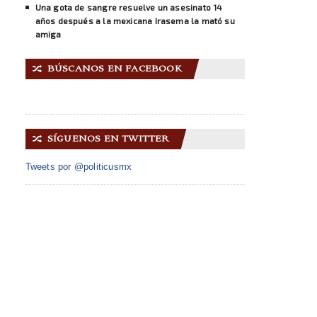
Una gota de sangre resuelve un asesinato 14
años después a la mexicana Irasema la mató su
amiga
BÚSCANOS EN FACEBOOK
🔀
SÍGUENOS EN TWITTER
🔀
Tweets por @politicusmx
INICIO
ACERCA DE NOSOTROS
GALERÍA IMÁGENES
CONTACTO
© 2014 Copyright
Politicus.mx