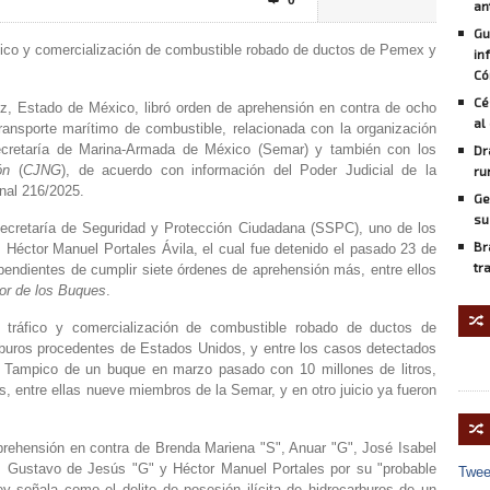
0

an
Gu
áfico y comercialización de combustible robado de ductos de Pemex y
in
Có
Cé
z, Estado de México, libró orden de aprehensión en contra de ocho
al
ransporte marítimo de combustible, relacionada con la organización
Secretaría de Marina-Armada de México (Semar) y también con los
Dr
ón
(
CJNG
), de acuerdo con información del Poder Judicial de la
ru
nal 216/2025.
Ge
su
cretaría de Seguridad y Protección Ciudadana (SSPC), uno de los
Br
s Héctor Manuel Portales Ávila, el cual fue detenido el pasado 23 de
tr
endientes de cumplir siete órdenes de aprehensión más, entre ellos
or de los Buques
.
🔀
 tráfico y comercialización de combustible robado de ductos de
buros procedentes de Estados Unidos, y entre los casos detectados
e Tampico de un buque en marzo pasado con 10 millones de litros,
s, entre ellas nueve miembros de la Semar, y en otro juicio ya fueron
🔀
prehensión en contra de Brenda Mariena "S", Anuar "G", José Isabel
, Gustavo de Jesús "G" y Héctor Manuel Portales por su "probable
Twee
ey señala como el delito de posesión ilícita de hidrocarburos de un