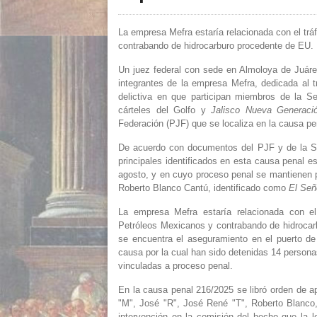
La empresa Mefra estaría relacionada con el tr
contrabando de hidrocarburo procedente de EU.
Un juez federal con sede en Almoloya de Juáre
integrantes de la empresa Mefra, dedicada al t
delictiva en que participan miembros de la 
cárteles del Golfo y
Jalisco Nueva Generaci
Federación (PJF) que se localiza en la causa pe
De acuerdo con documentos del PJF y de la Se
principales identificados en esta causa penal e
agosto, y en cuyo proceso penal se mantienen p
Roberto Blanco Cantú, identificado como
El Señ
La empresa Mefra estaría relacionada con el
Petróleos Mexicanos y contrabando de hidrocar
se encuentra el aseguramiento en el puerto d
causa por la cual han sido detenidas 14 persona
vinculadas a proceso penal.
En la causa penal 216/2025 se libró orden de a
"M", José "R", José René "T", Roberto Blanco
intervención en la comisión del hecho que la l