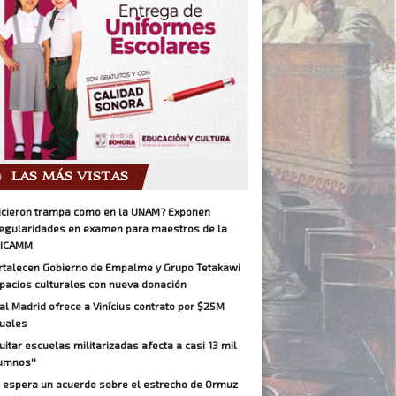
LAS MÁS VISTAS
icieron trampa como en la UNAM? Exponen
regularidades en examen para maestros de la
ICAMM
rtalecen Gobierno de Empalme y Grupo Tetakawi
pacios culturales con nueva donación
al Madrid ofrece a Vinícius contrato por $25M
uales
Quitar escuelas militarizadas afecta a casi 13 mil
umnos''
 espera un acuerdo sobre el estrecho de Ormuz