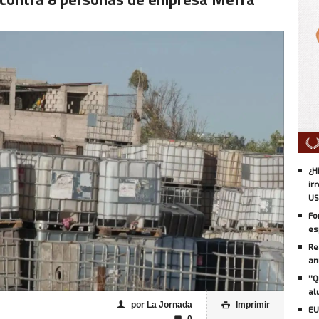
¿H
ir
US
Fo
es
Re
an
''
al
por La Jornada
Imprimir
👤

EU