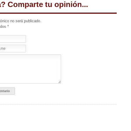
a? Comparte tu opinión...
rónico no será publicado.
idos
*