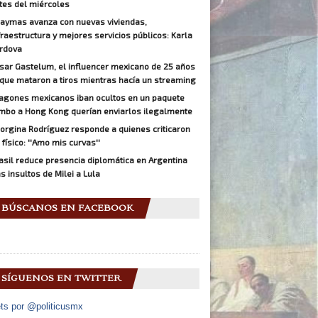
tes del miércoles
aymas avanza con nuevas viviendas,
fraestructura y mejores servicios públicos: Karla
rdova
sar Gastelum, el influencer mexicano de 25 años
 que mataron a tiros mientras hacía un streaming
agones mexicanos iban ocultos en un paquete
mbo a Hong Kong querían enviarlos ilegalmente
orgina Rodríguez responde a quienes criticaron
 físico: ''Amo mis curvas''
asil reduce presencia diplomática en Argentina
as insultos de Milei a Lula
BÚSCANOS EN FACEBOOK
SÍGUENOS EN TWITTER
ts por @politicusmx