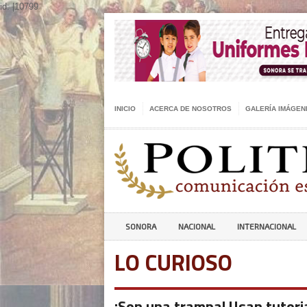
id: |10799
INICIO
ACERCA DE NOSOTROS
GALERÍA IMÁGEN
SONORA
NACIONAL
INTERNACIONAL
LO CURIOSO
¡Son una trampa! Usan tutori