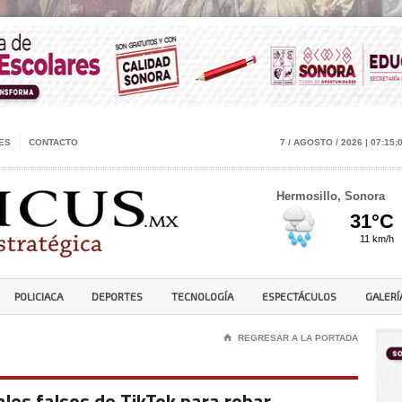
ES
CONTACTO
7 / AGOSTO / 2026 | 07:15:
Hermosillo, Sonora
POLICIACA
DEPORTES
TECNOLOGÍA
ESPECTÁCULOS
GALERÍ
⌂
REGRESAR A LA PORTADA
ales falsos de TikTok para robar