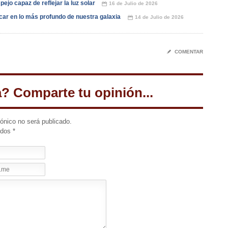
ejo capaz de reflejar la luz solar
16 de Julio de 2026
📅
car en lo más profundo de nuestra galaxia
14 de Julio de 2026
📅
✎
COMENTAR
a? Comparte tu opinión...
rónico no será publicado.
idos
*