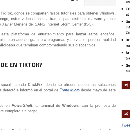
0

an
Cé
TikTok, donde se comparten falsos tutoriales para obtener Windows,
al
bargo, estos videos son una trampa para distribuir malware y robar
Gu
to Xavier Mertens del SANS Internet Storm Center (ISC).
in
Có
 esta plataforma de entretenimiento para lanzar estos engaños.
 prometen acceso gratuito a programas y servicios, pero en realidad
Dr
liciosos
que terminan comprometiendo sus dispositivos.
ru
Br
tr
DE EN TIKTOK?
Ge
su
 social llamada
ClickFix
, donde se ofrecen supuestas soluciones
🔀
e detectó e informó en el portal de
Trend Micro
desde mayo de este
os en
PowerShell
, la terminal de
Windows
, con la promesa de
re completo sin pagar.
🔀
Twee