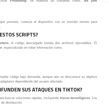
tivar
Photoshop
, se muestra un comando como:
iex (irm
que promete, conecta al dispositivo con un servidor remoto para
s
.
ESTOS SCRIPTS?
rtens
, el código descargado instala dos archivos ejecutables. El
er
, especializado en robar información como:
ompilar código bajo demanda, aunque aún se desconoce su objetivo
 adaptarse dependiendo del usuario afectado.
DIFUNDEN SUS ATAQUES EN TIKTOK?
ara buscar soluciones rápidas, incluyendo
trucos tecnológicos
. Los
de distribución.