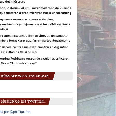
tes del miércoles
sar Gastelum, el influencer mexicano de 25 años
 que mataron a tiros mientras hacía un streaming
aymas avanza con nuevas viviendas,
fraestructura y mejores servicios públicos: Karla
rdova
agones mexicanos iban ocultos en un paquete
mbo a Hong Kong querían enviarlos ilegalmente
asil reduce presencia diplomática en Argentina
as insultos de Milei a Lula
orgina Rodríguez responde a quienes criticaron
 físico: ''Amo mis curvas''
BÚSCANOS EN FACEBOOK
SÍGUENOS EN TWITTER
ts por @politicusmx