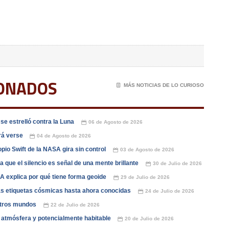
IONADOS
📄
MÁS NOTICIAS DE LO CURIOSO
e estrelló contra la Luna
06 de Agosto de 2026
📅
drá verse
04 de Agosto de 2026
📅
opio Swift de la NASA gira sin control
03 de Agosto de 2026
📅
que el silencio es señal de una mente brillante
30 de Julio de 2026
📅
A explica por qué tiene forma geoide
29 de Julio de 2026
📅
las etiquetas cósmicas hasta ahora conocidas
24 de Julio de 2026
📅
otros mundos
22 de Julio de 2026
📅
n atmósfera y potencialmente habitable
20 de Julio de 2026
📅