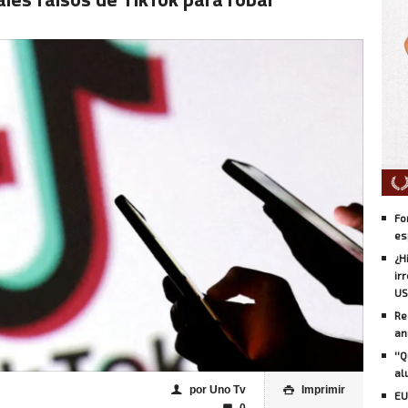
Fo
es
¿H
ir
US
Re
an
''
al
por Uno Tv
Imprimir
👤

EU