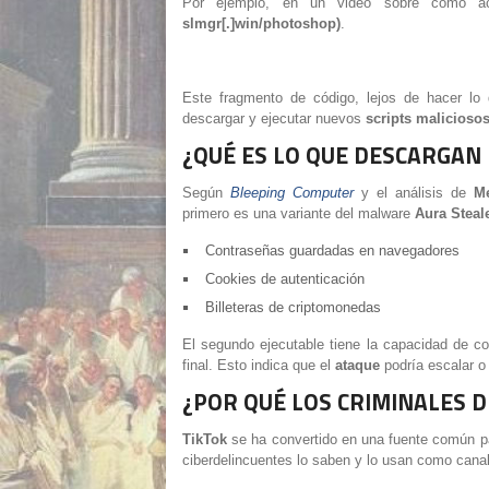
Por ejemplo, en un video sobre cómo ac
slmgr[.]win/photoshop)
.
Este fragmento de código, lejos de hacer lo 
descargar y ejecutar nuevos
scripts malicioso
¿QUÉ ES LO QUE DESCARGAN 
Según
Bleeping Computer
y el análisis de
Me
primero es una variante del malware
Aura Steal
Contraseñas guardadas en navegadores
Cookies de autenticación
Billeteras de criptomonedas
El segundo ejecutable tiene la capacidad de c
final. Esto indica que el
ataque
podría escalar o
¿POR QUÉ LOS CRIMINALES 
TikTok
se ha convertido en una fuente común p
ciberdelincuentes lo saben y lo usan como canal 