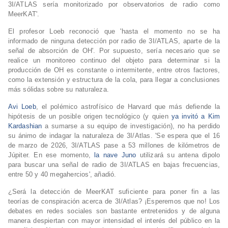
3I/ATLAS sería monitorizado por observatorios de radio como
MeerKAT'.
El profesor Loeb reconoció que 'hasta el momento no se ha
informado de ninguna detección por radio de 3I/ATLAS, aparte de la
señal de absorción de OH'. Por supuesto, sería necesario que se
realice un monitoreo continuo del objeto para determinar si la
producción de OH es constante o intermitente, entre otros factores,
como la extensión y estructura de la cola, para llegar a conclusiones
más sólidas sobre su naturaleza.
Avi Loeb
, el polémico astrofísico de Harvard que más defiende la
hipótesis de un posible origen tecnológico (y quien
ya invitó a Kim
Kardashian
a sumarse a su equipo de investigación), no ha perdido
su ánimo de indagar la naturaleza de 3I/Atlas. 'Se espera que el 16
de marzo de 2026, 3I/ATLAS pase a 53 millones de kilómetros de
Júpiter. En ese momento,
la nave Juno
utilizará su antena dipolo
para buscar una señal de radio de 3I/ATLAS en bajas frecuencias,
entre 50 y 40 megahercios', añadió.
¿Será la detección de MeerKAT suficiente para poner fin a las
teorías de conspiración acerca de 3I/Atlas? ¡Esperemos que no! Los
debates en redes sociales son bastante entretenidos y de alguna
manera despiertan con mayor intensidad el interés del público en la