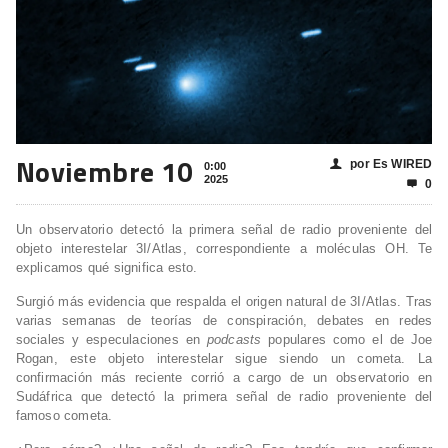
Noviembre 10
por Es WIRED
👤
0:00
2025
0

Un observatorio detectó la primera señal de radio proveniente del
objeto interestelar 3I/Atlas, correspondiente a moléculas OH. Te
explicamos qué significa esto.
Surgió más evidencia que respalda el origen natural de 3I/Atlas. Tras
varias semanas de teorías de conspiración, debates en redes
sociales y especulaciones en
podcasts
populares como el de Joe
Rogan, este objeto interestelar sigue siendo un cometa. La
confirmación más reciente corrió a cargo de un observatorio en
Sudáfrica que detectó la primera señal de radio proveniente del
famoso cometa.