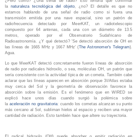
¿Pero cómo? ¿Una señal de radio? Eso tendría que confirmar
la
naturaleza tecnológica del objeto
, ¿no? El detalle es que no
estamos hablando de una señal de radio como si fuera una
transmisión emitida por una nave espacial, sino un patrón de
radiofrecuencia detectado por MeerKAT, un radiotelescopio
compuesto por 64 antenas, cada una con un diámetro de 13.5
metros, operado por el Observatorio Sudafricano de
Radioastronomía. ¿Y qué detectó? 'Se detectó absorción de OH en
las líneas de 1665 MHz y 1667 MHz' (
The Astronomer's Telegram
).
Agua.
Lo que MeerKAT detectó concretamente fueron líneas de absorción
de radio por radicales hidroxilo, o sea, moléculas OH, un patrón que
sería consistente con la actividad típica de un cometa. También cabe
aclarar que las líneas aparecen en absorción porque 3I/Atlas estaba
muy cerca del Sol y la geometría de observación favorece la
absorción sobre la emisión. Es el fenómeno que en WIRED se
explicó hace unos días cuando surgió la polémica sobre
la
aceleración no gravitatoria
: cuando los cometas alcanzan su punto
más cercano al Sol, subliman hielos al espacio y reciben una mayor
cantidad de radiación. Esto también hace que altere su trayectoria.
El radical hidroxilo (OH) puede absorber o emitir radiación en