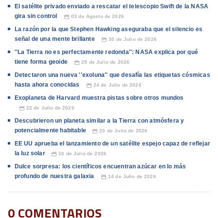
El satélite privado enviado a rescatar el telescopio Swift de la NASA
gira sin control
03 de Agosto de 2026
📅
La razón por la que Stephen Hawking aseguraba que el silencio es
señal de una mente brillante
30 de Julio de 2026
📅
''La Tierra no es perfectamente redonda'': NASA explica por qué
tiene forma geoide
29 de Julio de 2026
📅
Detectaron una nueva ''exoluna'' que desafía las etiquetas cósmicas
hasta ahora conocidas
24 de Julio de 2026
📅
Exoplaneta de Harvard muestra pistas sobre otros mundos
22 de Julio de 2026
📅
Descubrieron un planeta similar a la Tierra con atmósfera y
potencialmente habitable
20 de Julio de 2026
📅
EE UU aprueba el lanzamiento de un satélite espejo capaz de reflejar
la luz solar
16 de Julio de 2026
📅
Dulce sorpresa: los científicos encuentran azúcar en lo más
profundo de nuestra galaxia
14 de Julio de 2026
📅
0 COMENTARIOS