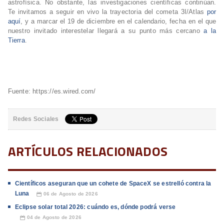
astrofísica. No obstante, las investigaciones científicas continúan.
Te invitamos a seguir en vivo la trayectoria del cometa 3I/Atlas
por
aquí
, y a marcar el 19 de diciembre en el calendario, fecha en el que
nuestro invitado interestelar llegará a su punto más cercano
a la
Tierra
.
Fuente: https://es.wired.com/
Redes Sociales
ARTÍCULOS RELACIONADOS
Científicos aseguran que un cohete de SpaceX se estrelló contra la
Luna
06 de Agosto de 2026
📅
Eclipse solar total 2026: cuándo es, dónde podrá verse
04 de Agosto de 2026
📅