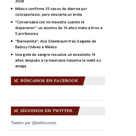
2026
México confirma 33 casos de diarrea por
ciclosporiasis, pero descarta un brote
''Conversaba con mi maestra cuando le
dispararon'': un alumno de 14 años mata a tiros a
5 profesores
''Bienvenida'', dice Sheinbaum tras llegada de
Betssy Chávez a México
Una gota de sangre resuelve un asesinato 14
años después a la mexicana Irasema la mató su
amiga
BÚSCANOS EN FACEBOOK
🔀
SÍGUENOS EN TWITTER
🔀
Tweets por @politicusmx