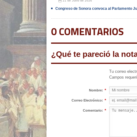
21 de Julio de 2026
📅
Congreso de Sonora convoca al Parlamento Ju
0 COMENTARIOS
¿Qué te pareció la not
Tu correo elect
Campos requer
*
Nombre:
*
Correo Electrónico:
*
Comentario: