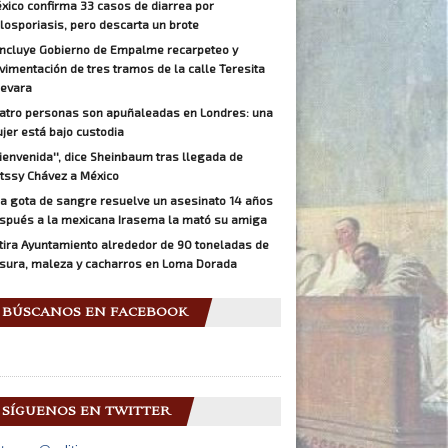
xico confirma 33 casos de diarrea por
closporiasis, pero descarta un brote
ncluye Gobierno de Empalme recarpeteo y
vimentación de tres tramos de la calle Teresita
evara
atro personas son apuñaleadas en Londres: una
jer está bajo custodia
Bienvenida'', dice Sheinbaum tras llegada de
tssy Chávez a México
a gota de sangre resuelve un asesinato 14 años
spués a la mexicana Irasema la mató su amiga
tira Ayuntamiento alrededor de 90 toneladas de
sura, maleza y cacharros en Loma Dorada
BÚSCANOS EN FACEBOOK
SÍGUENOS EN TWITTER