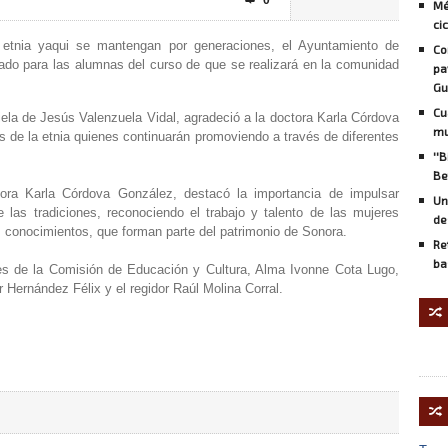
0

Mé
ci
 etnia yaqui se mantengan por generaciones, el Ayuntamiento de
Co
ado para las alumnas del curso de que se realizará en la comunidad
pa
Gu
Cu
ela de Jesús Valenzuela Vidal, agradeció a la doctora Karla Córdova
mu
s de la etnia quienes continuarán promoviendo a través de diferentes
''
Be
tora Karla Córdova González, destacó la importancia de impulsar
Un
 las tradiciones, reconociendo el trabajo y talento de las mujeres
de
s conocimientos, que forman parte del patrimonio de Sonora.
Re
ba
tes de la Comisión de Educación y Cultura, Alma Ivonne Cota Lugo,
Hernández Félix y el regidor Raúl Molina Corral.
🔀
🔀