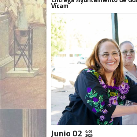
Vícam
Junio 02
0:00
2026