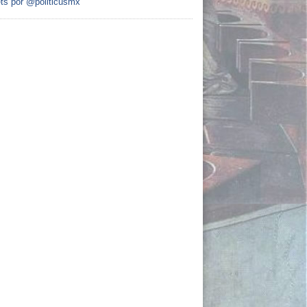
ts por @politicusmx