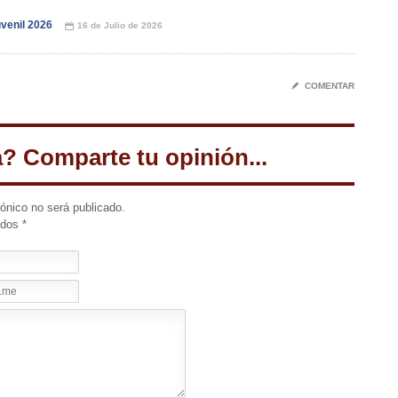
venil 2026
16 de Julio de 2026
📅
✎
COMENTAR
a? Comparte tu opinión...
rónico no será publicado.
idos
*