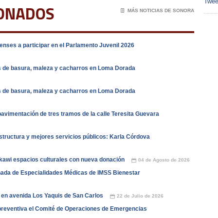
Twee
IONADOS
📄
MÁS NOTICIAS DE SONORA
nses a participar en el Parlamento Juvenil 2026
s de basura, maleza y cacharros en Loma Dorada
s de basura, maleza y cacharros en Loma Dorada
vimentación de tres tramos de la calle Teresita Guevara
tructura y mejores servicios públicos: Karla Córdova
kawi espacios culturales con nueva donación
04 de Agosto de 2026
📅
nada de Especialidades Médicas de IMSS Bienestar
 en avenida Los Yaquis de San Carlos
22 de Julio de 2026
📅
reventiva el Comité de Operaciones de Emergencias