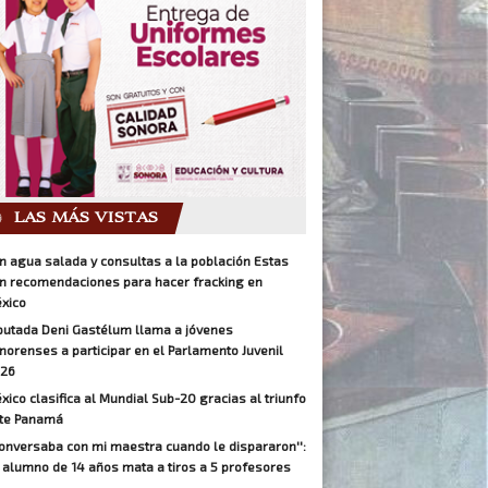
LAS MÁS VISTAS
n agua salada y consultas a la población Estas
n recomendaciones para hacer fracking en
xico
putada Deni Gastélum llama a jóvenes
norenses a participar en el Parlamento Juvenil
26
xico clasifica al Mundial Sub-20 gracias al triunfo
te Panamá
Conversaba con mi maestra cuando le dispararon'':
 alumno de 14 años mata a tiros a 5 profesores