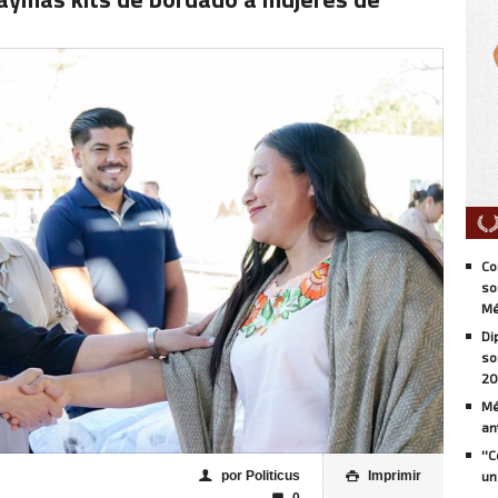
Co
so
Mé
Di
so
20
Mé
an
''
por Politicus
Imprimir
un
👤
